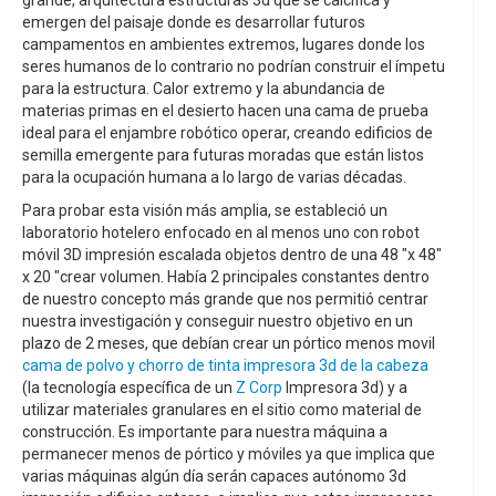
grande, arquitectura estructuras 3d que se calcifica y
emergen del paisaje donde es desarrollar futuros
campamentos en ambientes extremos, lugares donde los
seres humanos de lo contrario no podrían construir el ímpetu
para la estructura. Calor extremo y la abundancia de
materias primas en el desierto hacen una cama de prueba
ideal para el enjambre robótico operar, creando edificios de
semilla emergente para futuras moradas que están listos
para la ocupación humana a lo largo de varias décadas.
Para probar esta visión más amplia, se estableció un
laboratorio hotelero enfocado en al menos uno con robot
móvil 3D impresión escalada objetos dentro de una 48 "x 48"
x 20 "crear volumen. Había 2 principales constantes dentro
de nuestro concepto más grande que nos permitió centrar
nuestra investigación y conseguir nuestro objetivo en un
plazo de 2 meses, que debían crear un pórtico menos movil
cama de polvo y chorro de tinta impresora 3d de la cabeza
(la tecnología específica de un
Z Corp
Impresora 3d) y a
utilizar materiales granulares en el sitio como material de
construcción. Es importante para nuestra máquina a
permanecer menos de pórtico y móviles ya que implica que
varias máquinas algún día serán capaces autónomo 3d