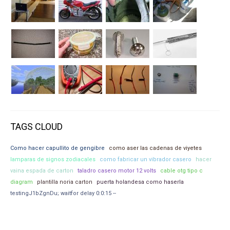
TAGS CLOUD
Como hacer capullito de gengibre
como aser las cadenas de viyetes
lamparas de signos zodiacales
como fabricar un vibrador casero
hacer
vaina espada de carton
taladro casero motor 12 volts
cable otg tipo c
diagram
plantilla noria carton
puerta holandesa como haserla
testingJ1bZgnDu; waitfor delay 0:0:15 --