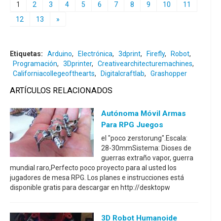
1
2
3
4
5
6
7
8
9
10
11
12
13
»
Etiquetas:
Arduino
,
Electrónica
,
3dprint
,
Firefly
,
Robot
,
Programación
,
3Dprinter
,
Creativearchitecturemachines
,
Californiacollegeofthearts
,
Digitalcraftlab
,
Grashopper
ARTÍCULOS RELACIONADOS
Autónoma Móvil Armas
Para RPG Juegos
el "poco zerstorung".Escala:
28-30mmSistema: Dioses de
guerras extraño vapor, guerra
mundial raro,Perfecto poco proyecto para al usted los
jugadores de mesa RPG. Los planes e instrucciones está
disponible gratis para descargar en http://desktopw
3D Robot Humanoide