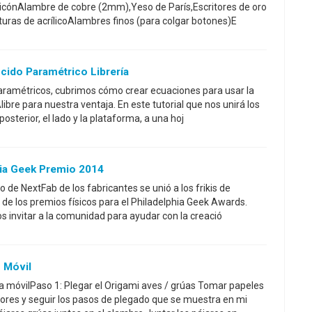
licónAlambre de cobre (2mm),Yeso de París,Escritores de oro
uras de acrílicoAlambres finos (para colgar botones)E
cido Paramétrico Librería
a paramétricos, cubrimos cómo crear ecuaciones para usar la
bre para nuestra ventaja. En este tutorial que nos unirá los
posterior, el lado y la plataforma, a una hoj
hia Geek Premio 2014
o de NextFab de los fabricantes se unió a los frikis de
ón de los premios físicos para el Philadelphia Geek Awards.
s invitar a la comunidad para ayudar con la creació
o Móvil
 móvilPaso 1: Plegar el Origami aves / grúas Tomar papeles
ores y seguir los pasos de plegado que se muestra en mi