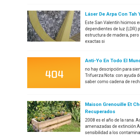
Láser De Arpa Con Tah 
Este San Valentín hicimos es
dependientes de luz (LDR) 
estructura de madera, pero
exactas si
Anti-Yo En Todo El Mun
no hay descripción para siem
Trifuerza:Nota: con ayuda d
saber como cadena de rechaz
Maison Grenouille Et Ch
Recuperados
2008 es el año de la rana. 
amenazadas de extinción.An
sensibilidad a los contamin