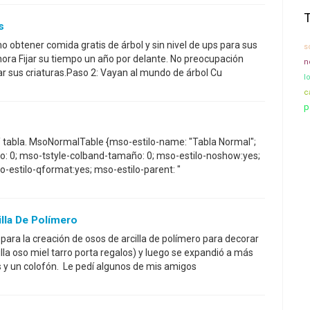
s
 obtener comida gratis de árbol y sin nivel de ups para sus
s
 hora Fijar su tiempo un año por delante. No preocupación
n
r sus criaturas.Paso 2: Vayan al mundo de árbol Cu
l
c
p
* / tabla. MsoNormalTable {mso-estilo-name: "Tabla Normal";
 0; mso-tstyle-colband-tamaño: 0; mso-estilo-noshow:yes;
o-estilo-qformat:yes; mso-estilo-parent: "
lla De Polímero
para la creación de osos de arcilla de polímero para decorar
illa oso miel tarro porta regalos) y luego se expandió a más
 y un colofón. Le pedí algunos de mis amigos