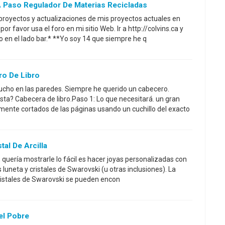
A Paso Regulador De Materias Recicladas
proyectos y actualizaciones de mis proyectos actuales en
r favor usa el foro en mi sitio Web. Ir a http://colvins.ca y
ro en el lado bar.* **Yo soy 14 que siempre he q
o De Libro
cho en las paredes. Siempre he querido un cabecero.
sta? Cabecera de libro.Paso 1: Lo que necesitará. un gran
mente cortados de las páginas usando un cuchillo del exacto
tal De Arcilla
l, quería mostrarle lo fácil es hacer joyas personalizadas con
as luneta y cristales de Swarovski (u otras inclusiones). La
y cristales de Swarovski se pueden encon
el Pobre