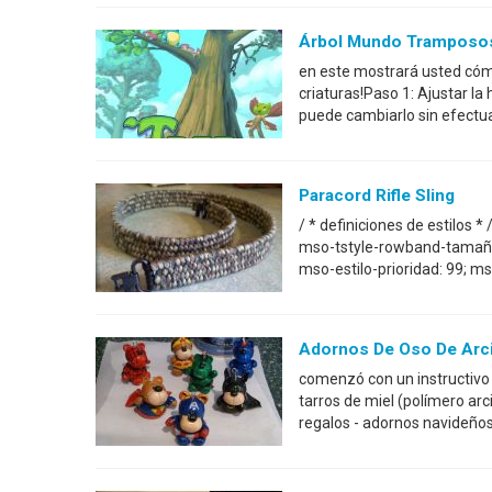
Árbol Mundo Tramposo
en este mostrará usted cómo
criaturas!Paso 1: Ajustar la
puede cambiarlo sin efectua
Paracord Rifle Sling
/ * definiciones de estilos 
mso-tstyle-rowband-tamaño:
mso-estilo-prioridad: 99; ms
Adornos De Oso De Arci
comenzó con un instructivo 
tarros de miel (polímero arc
regalos - adornos navideños