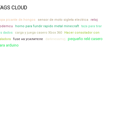
TAGS CLOUD
opa picante de.hongos
sensor de moto sigleta electrica
reloj
odemcu
horno para fundir rapido metal minecraft
taza para tirar
os dados
carga y juega casero Xbox 360
Hacer consolador con
pequeño relé casero
aladora
fuse на усилителе
darknessmzj
ara arduino