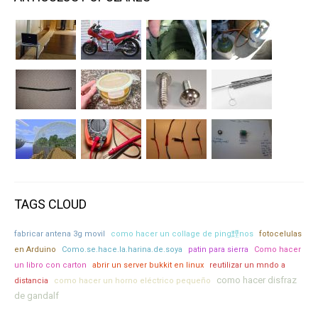
TAGS CLOUD
fabricar antena 3g movil
como hacer un collage de ping黫nos
fotocelulas
en Arduino
Como.se.hace.la.harina.de.soya
patin para sierra
Como hacer
un libro con carton
abrir un server bukkit en linux
reutilizar un mndo a
como hacer disfraz
distancia
como hacer un horno eléctrico pequeño
de gandalf