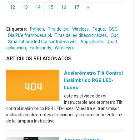
12
13
14
15
16
17
»
Etiquetas:
Python
,
Tira de led
,
Wireless
,
Toque
,
OSC
,
Día PI/e frambuesa pi
,
Tiras de led direccionables
,
Opc
,
Smartphone led tira control via wifi
,
App iphone
,
Droid
aplicación
,
Fadecandy
,
Wireless n
ARTÍCULOS RELACIONADOS
Acelerómetro Tilt Control
Inalámbrico RGB LED-
Luces
este es el video de mi
instructable acelerómetro Tilt
control inalámbrico RGB LED-luces. Muestra el transmisor
inclinado en diferentes direcciones y la correspondiente luz
de la lámpara.Instructivo