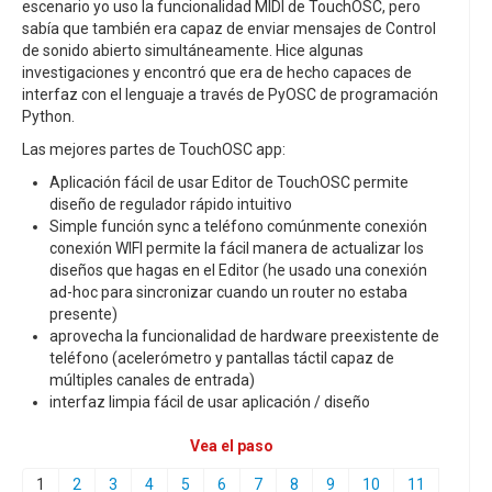
escenario yo uso la funcionalidad MIDI de TouchOSC, pero
sabía que también era capaz de enviar mensajes de Control
de sonido abierto simultáneamente. Hice algunas
investigaciones y encontró que era de hecho capaces de
interfaz con el lenguaje a través de PyOSC de programación
Python.
Las mejores partes de TouchOSC app:
Aplicación fácil de usar Editor de TouchOSC permite
diseño de regulador rápido intuitivo
Simple función sync a teléfono comúnmente conexión
conexión WIFI permite la fácil manera de actualizar los
diseños que hagas en el Editor (he usado una conexión
ad-hoc para sincronizar cuando un router no estaba
presente)
aprovecha la funcionalidad de hardware preexistente de
teléfono (acelerómetro y pantallas táctil capaz de
múltiples canales de entrada)
interfaz limpia fácil de usar aplicación / diseño
Vea el paso
1
2
3
4
5
6
7
8
9
10
11