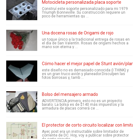
Motocicleta personalizada placa soporte
Construí este soporte personalizado para mi 1979
Triumph Bonneville. Su construcción requiere un
poco de herramientas qu ...
Una docena rosas de Origami de rojo
un toque único a la tradicional entrega de rosas en
el día de San Valentín. Rosas de origami hechos a
mano son eterna y ...
Cómo hacer el mejor papel de Stunt avión/plane
este diseño no es demasiado conocida (I THINK) y
es un gran truco avión y planeador.Disculpen las
fotos borrosas y, tamb ...
Bolso del mensajero armado
ADVERTENCIA primero, esto no es un proyecto
barato. La bolsa es de $140 más impuestos y la
armadura de placas correrá ce ...
El protector de corto circuito localizar con limitad
Ayer, post era un instructable sobre limitador de
corriente de DC. Hoy, voy a publicar sobre protector
de corto circuito ...