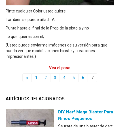
Pinte cualquier Color usted quiere,
También se puede añadir A
Punta hasta el final de la Prop de la pistola y no
Lo que quieras con él,
(Usted puede enviarme imágenes de su versión para que
pueda ver qué modificaciones hiciste y creaciones
impresionantes!)
Vea el paso
«
1
2
3
4
5
6
7
ARTÍCULOS RELACIONADOS
DIY Nerf Mega Blaster Para
Niños Pequeños
Se trata de una blaster de dart