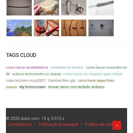
TAGS CLOUD
como hacer ametralladora
cerbatana de bambú
como hacer mounstro en
3d
arduino termometro su display
como hacer un cargador para celular
como hacer papas fritas
cube led avec mcp23017
Cambiar filtro glp
diy horrocruxes
mover servo con teclado arduino
suaves
© 2026 askix.com. 14 q. 0.012 s.
Contáctenos
-
Política de privacidad
-
Política de cookies