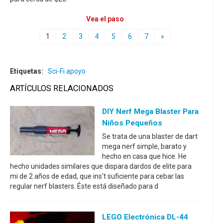
Vea el paso
1
2
3
4
5
6
7
»
Etiquetas:
Sci-Fi apoyo
ARTÍCULOS RELACIONADOS
DIY Nerf Mega Blaster Para
Niños Pequeños
Se trata de una blaster de dart
mega nerf simple, barato y
hecho en casa que hice. He
hecho unidades similares que dispara dardos de elite para
mi de 2 años de edad, que ins't suficiente para cebar las
regular nerf blasters. Éste está diseñado para d
LEGO Electrónica DL-44