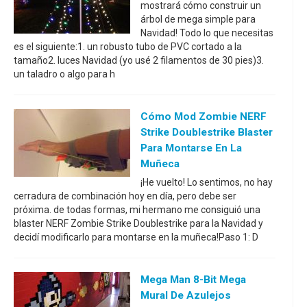
mostrará cómo construir un
árbol de mega simple para
Navidad! Todo lo que necesitas
es el siguiente:1. un robusto tubo de PVC cortado a la
tamaño2. luces Navidad (yo usé 2 filamentos de 30 pies)3.
un taladro o algo para h
Cómo Mod Zombie NERF
Strike Doublestrike Blaster
Para Montarse En La
Muñeca
¡He vuelto! Lo sentimos, no hay
cerradura de combinación hoy en día, pero debe ser
próxima. de todas formas, mi hermano me consiguió una
blaster NERF Zombie Strike Doublestrike para la Navidad y
decidí modificarlo para montarse en la muñeca!Paso 1: D
Mega Man 8-Bit Mega
Mural De Azulejos