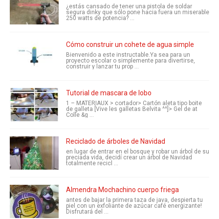
¿estás cansado de tener una pistola de soldar
segura dinky que sólo pone hacia fuera un miserable
250 watts de potencia? ...
Cómo construir un cohete de agua simple
Bienvenido a este instructable.Ya sea para un
proyecto escolar o simplemente para divertirse,
construir y lanzar tu prop ...
Tutorial de mascara de lobo
1 – MATERIAUX > cortador> Cartón aleta tipo boite
de galleta [Vive les galletas Belvita ^^]> Gel de at
Colle &g ...
Reciclado de árboles de Navidad
en lugar de entrar en el bosque y robar un árbol de su
preciada vida, decidí crear un árbol de Navidad
totalmente recicl ...
Almendra Mochachino cuerpo friega
antes de bajar la primera taza de java, despierta tu
piel con un exfoliante de azúcar café energizante!
Disfrutará del ...