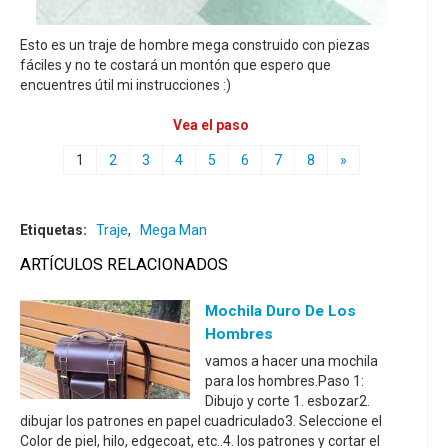
Esto es un traje de hombre mega construido con piezas
fáciles y no te costará un montón que espero que
encuentres útil mi instrucciones :)
Vea el paso
1
2
3
4
5
6
7
8
»
Etiquetas:
Traje
,
Mega Man
ARTÍCULOS RELACIONADOS
Mochila Duro De Los
Hombres
vamos a hacer una mochila
para los hombres.Paso 1:
Dibujo y corte 1. esbozar2.
dibujar los patrones en papel cuadriculado3. Seleccione el
Color de piel, hilo, edgecoat, etc..4. los patrones y cortar el