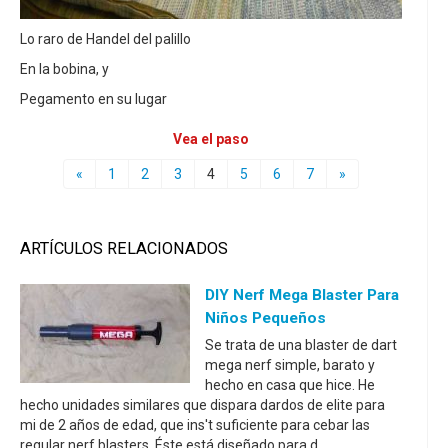
Lo raro de Handel del palillo
En la bobina, y
Pegamento en su lugar
Vea el paso
«
1
2
3
4
5
6
7
»
ARTÍCULOS RELACIONADOS
DIY Nerf Mega Blaster Para
Niños Pequeños
Se trata de una blaster de dart
mega nerf simple, barato y
hecho en casa que hice. He
hecho unidades similares que dispara dardos de elite para
mi de 2 años de edad, que ins't suficiente para cebar las
regular nerf blasters. Éste está diseñado para d