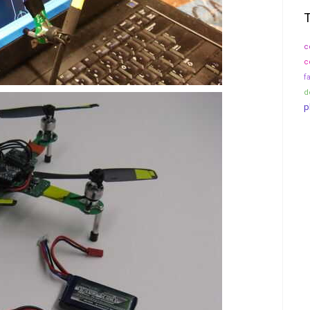
c
c
f
d
p