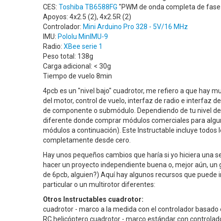
CES:
Toshiba TB6588FG
"PWM de onda completa de fase 3
Apoyos: 4x2.5 (2), 4x2.5R (2)
Controlador:
Mini Arduino Pro 328 - 5V/16 MHz
IMU:
Pololu MinIMU-9
Radio:
XBee serie 1
Peso total: 138g
Carga adicional: < 30g
Tiempo de vuelo 8min
4pcb es un "nivel bajo" cuadrotor, me refiero a que hay 
del motor, control de vuelo, interfaz de radio e interfaz de
de componente o submódulo. Dependiendo de tu nivel de 
diferente donde comprar módulos comerciales para algunas 
módulos a continuación). Este Instructable incluye todos 
completamente desde cero.
Hay unos pequeños cambios que haría si yo hiciera una se
hacer un proyecto independiente buena o, mejor aún, un g
de 6pcb, alguien?) Aquí hay algunos recursos que puede i
particular o un multirotor diferentes:
Otros Instructables cuadrotor:
cuadrotor - marco a la medida con el controlador basado 
RC helicóptero cuadrotor - marco estándar con controlad