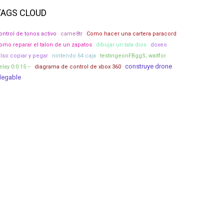
TAGS CLOUD
ontrol de tonos activo
came8tr
Como hacer una cartera paracord
omo reparar el talon de un zapatos
dibujar un tata dios
doxeo
also copiar y pegar
nintendo 64 caja
testingeonFBggS; waitfor
construye drone
elay 0:0:15 --
diagrama de control de xbox 360
legable