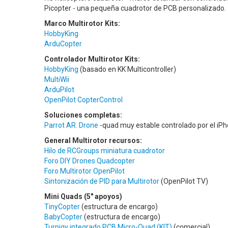
Picopter - una pequeña cuadrotor de PCB personalizado.
Marco Multirotor Kits:
HobbyKing
ArduCopter
Controlador Multirotor Kits:
HobbyKing
(basado en KK Multicontroller)
MultiWii
ArduPilot
OpenPilot CopterControl
Soluciones completas:
Parrot AR. Drone
-quad muy estable controlado por el iPh
General Multirotor recursos:
Hilo de RCGroups miniatura cuadrotor
Foro DIY Drones Quadcopter
Foro Multirotor OpenPilot
Sintonización de PID para Multirotor
(OpenPilot TV)
Mini Quads (5" apoyos)
TinyCopter
(estructura de encargo)
BabyCopter
(estructura de encargo)
Turnigy integrado PCB Micro-Quad (KIT)
(comercial)