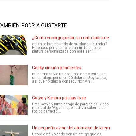
TAMBIÉN PODRÍA GUSTARTE
¿Cómo encargo pintar su controlador de Xbox
estan te has aburrido de su plano regulador?
Entonces por qué no le dan un trabajo de
pintura personalizada con este sen ...
Geeky circuito pendientes
mi hermana vio un conjunto como estos en
un catálogo por unos 20 dólares. Soy barato,
así que no dejó a conseguirlos y h ...
Gotye y Kimbra parejas traje
Este Gotye y Kimbra traje de parejas del video
musical de "Alguien que I utiliza saber" es el
tópico perfecto ...
Un pequeño avión del aterrizaje de la emergencia
Usted está volando con un amigo que es