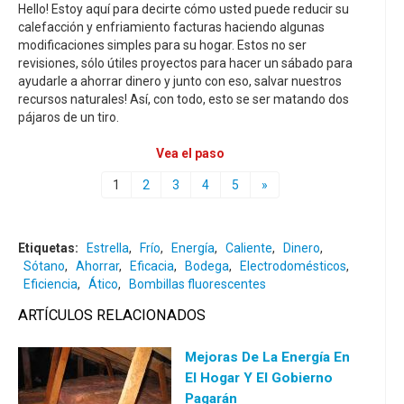
Hello! Estoy aquí para decirte cómo usted puede reducir su
calefacción y enfriamiento facturas haciendo algunas
modificaciones simples para su hogar. Estos no ser
revisiones, sólo útiles proyectos para hacer un sábado para
ayudarle a ahorrar dinero y junto con eso, salvar nuestros
recursos naturales! Así, con todo, esto se ser matando dos
pájaros de un tiro.
Vea el paso
1
2
3
4
5
»
Etiquetas:
Estrella
,
Frío
,
Energía
,
Caliente
,
Dinero
,
Sótano
,
Ahorrar
,
Eficacia
,
Bodega
,
Electrodomésticos
,
Eficiencia
,
Ático
,
Bombillas fluorescentes
ARTÍCULOS RELACIONADOS
Mejoras De La Energía En
El Hogar Y El Gobierno
Pagarán