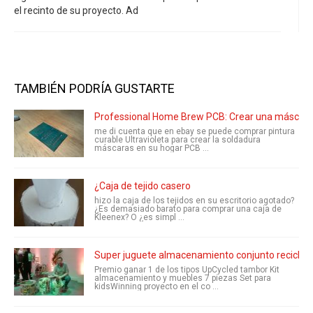
el recinto de su proyecto. Ad
TAMBIÉN PODRÍA GUSTARTE
Professional Home Brew PCB: Crear una máscara d
me di cuenta que en ebay se puede comprar pintura
curable Ultravioleta para crear la soldadura
máscaras en su hogar PCB ...
¿Caja de tejido casero
hizo la caja de los tejidos en su escritorio agotado?
¿Es demasiado barato para comprar una caja de
Kleenex? O ¿es simpl ...
Super juguete almacenamiento conjunto reciclado 
Premio ganar 1 de los tipos UpCycled tambor Kit
almacenamiento y muebles 7 piezas Set para
kidsWinning proyecto en el co ...