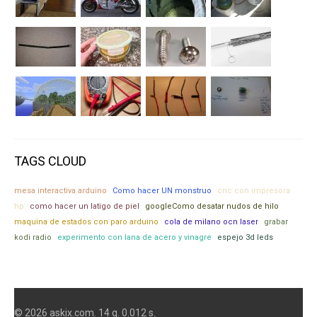
TAGS CLOUD
mesa interactiva arduino
Como hacer UN monstruo
cnc con impresora
hp
como hacer un latigo de piel
googleComo desatar nudos de hilo
maquina de estados con paro arduino
cola de milano ocn laser
grabar
kodi radio
experimento con lana de acero y vinagre
espejo 3d leds
© 2026 askix.com. 14 q. 0.012 s.