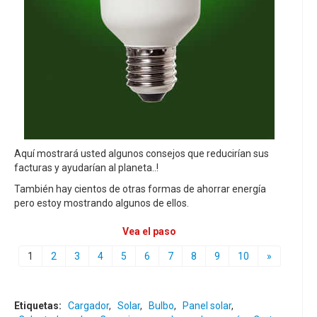
Aquí mostrará usted algunos consejos que reducirían sus
facturas y ayudarían al planeta..!
También hay cientos de otras formas de ahorrar energía
pero estoy mostrando algunos de ellos.
Vea el paso
1
2
3
4
5
6
7
8
9
10
»
Etiquetas:
Cargador
,
Solar
,
Bulbo
,
Panel solar
,