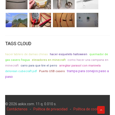
TAGS CLOUD
hacer tablero de damas chinas
hacer esqueleto halloween
quemador de
gas casero fragua
elevadores en minecraft
como hacer una campana en
minecraft
carro para que tire el perro
arregkar parasol con manivela
trampa para conejos paso a
delorean cubecraft pdf
Puerto USB casero
paso
© 2026 askix.com. 11 q. 0.010 s.
Contáctenos
-
Política de privacidad
-
Política de cookies