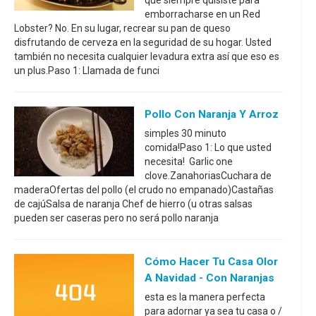
que siempre quisiste para
emborracharse en un Red
Lobster? No. En su lugar, recrear su pan de queso
disfrutando de cerveza en la seguridad de su hogar. Usted
también no necesita cualquier levadura extra así que eso es
un plus.Paso 1: Llamada de funci
Pollo Con Naranja Y Arroz
simples 30 minuto
comida!Paso 1: Lo que usted
necesita! Garlic one
clove.ZanahoriasCuchara de
maderaOfertas del pollo (el crudo no empanado)Castañas
de cajúSalsa de naranja Chef de hierro (u otras salsas
pueden ser caseras pero no será pollo naranja
Cómo Hacer Tu Casa Olor
A Navidad - Con Naranjas
esta es la manera perfecta
para adornar ya sea tu casa o /