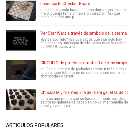
Láser corte Checker Board
decidí que quería hacer algunas damas, pero luego
me di cuenta tenia un tablero corrector. Así que
decidí diseñar uno p ...
Ver Star Wars a través de símbolo del sistema CM
¿Estás aburrido? ¿Es que vagos que son sólo hay
que poner en una copia de Star Wars IV en la unidad
de DVD? Gracias a la ...
CIRCUITO de pruebas remoto IR de más simples
aquí es el circuito de probador remoto ir más simple
que se hace totalmente de componentes como led,
photododes y baterí ...
Chocolate y mantequilla de maní galletas de coci
esta es una receta que se hace realmente simples,
sabrosas galletas de cacao en polvo, mantequilla de
maní y avena. La r ...
ARTICULOS POPULARES