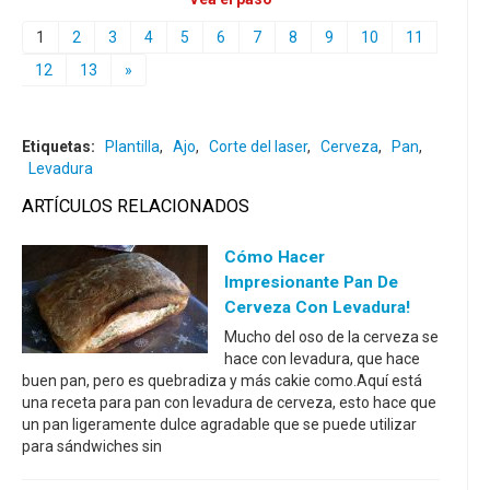
1
2
3
4
5
6
7
8
9
10
11
12
13
»
Etiquetas:
Plantilla
,
Ajo
,
Corte del laser
,
Cerveza
,
Pan
,
Levadura
ARTÍCULOS RELACIONADOS
Cómo Hacer
Impresionante Pan De
Cerveza Con Levadura!
Mucho del oso de la cerveza se
hace con levadura, que hace
buen pan, pero es quebradiza y más cakie como.Aquí está
una receta para pan con levadura de cerveza, esto hace que
un pan ligeramente dulce agradable que se puede utilizar
para sándwiches sin