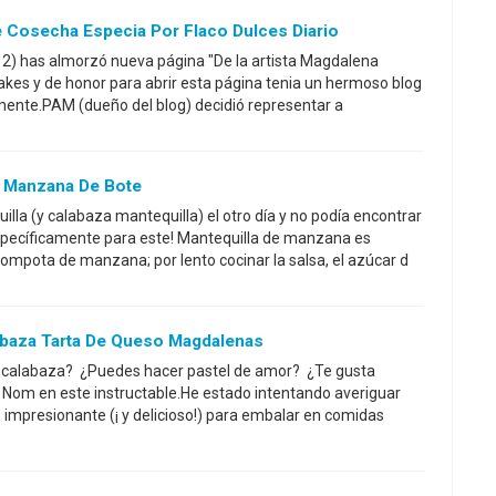
 Cosecha Especia Por Flaco Dulces Diario
12) has almorzó nueva página "De la artista Magdalena
akes y de honor para abrir esta página tenia un hermoso blog
mente.PAM (dueño del blog) decidió representar a
e Manzana De Bote
la (y calabaza mantequilla) el otro día y no podía encontrar
específicamente para este! Mantequilla de manzana es
mpota de manzana; por lento cocinar la salsa, el azúcar d
baza Tarta De Queso Magdalenas
e calabaza? ¿Puedes hacer pastel de amor? ¿Te gusta
m en este instructable.He estado intentando averiguar
 impresionante (¡ y delicioso!) para embalar en comidas