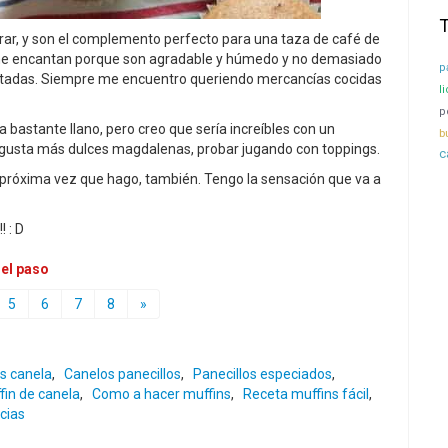
arar, y son el complemento perfecto para una taza de café de
me encantan porque son agradable y húmedo y no demasiado
p
ntadas. Siempre me encuentro queriendo mercancías cocidas
l
po
astante llano, pero creo que sería increíbles con un
b
te gusta más dulces magdalenas, probar jugando con toppings.
c
próxima vez que hago, también. Tengo la sensación que va a
 : D
 el paso
5
6
7
8
»
s canela
,
Canelos panecillos
,
Panecillos especiados
,
fin de canela
,
Como a hacer muffins
,
Receta muffins fácil
,
cias