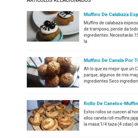
ARTÍCULOS RELACIONADOS
Muffins De Calabaza Esp
Muffins de calabaza especi
de tramposo, perole da todo
ingredientes. Necesitarás:1
la
Muffins De Canela Por 
Ah lo que es mejor que un C
parque, algunos de mis mag
ingredientes Seco ingredien
Rollo De Canelos-Muffi
Estos rollos se cuecen al ho
ellos canela roll-muffins ja
la masa:1/4 taza (4 cdas) d