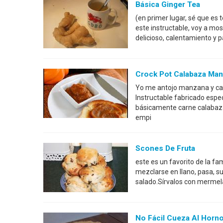
Básica Ginger Tea
(en primer lugar, sé que es 
este instructable, voy a mos
delicioso, calentamiento y p
Crock Pot Calabaza Mant
Yo me antojo manzana y cal
Instructable fabricado espe
básicamente carne calabaza;
empi
Scones De Fruta
este es un favorito de la f
mezclarse en llano, pasa, s
salado.Sírvalos con mermela
No Fácil Cueza Al Horno