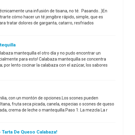
técnicamente una infusión de tisana, no té. Pasando...)En
trarte cómo hacer un té jengibre rápido, simple, que es
ara tratar dolores de garganta, catarro, resfriados
equilla
abaza mantequilla el otro día y no pudo encontrar un
cialmente para esto! Calabaza mantequilla se concentra
 por lento cocinar la calabaza con el azúcar, los sabores
amilia, con un montón de opciones.Los scones pueden
ultana, fruta seca picada, canela, especias o scones de queso
da, crema de leche o mantequilla.Paso 1: La mezcla La r
 Tarta De Queso Calabaza!