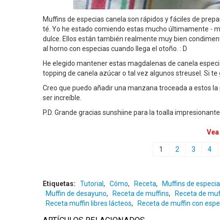
Muffins de especias canela son rápidos y fáciles de prep
té. Yo he estado comiendo estas mucho últimamente - 
dulce. Ellos están también realmente muy bien condime
al horno con especias cuando llega el otoño. : D
He elegido mantener estas magdalenas de canela especia b
topping de canela azúcar o tal vez algunos streusel. Si 
Creo que puedo añadir una manzana troceada a estos la 
ser increíble.
P.D. Grande gracias sunshiine para la toalla impresionante!!
Vea
1
2
3
4
Etiquetas:
Tutorial
,
Cómo
,
Receta
,
Muffins de especia
Muffin de desayuno
,
Receta de muffins
,
Receta de muf
Receta muffin libres lácteos
,
Receta de muffin con espe