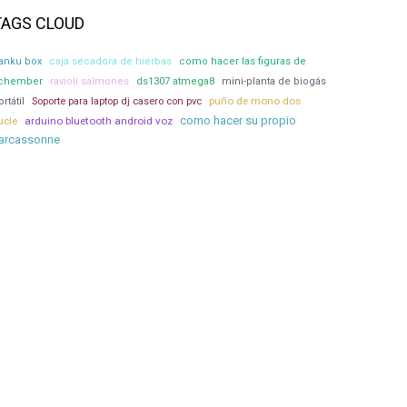
TAGS CLOUD
anku box
caja secadora de hierbas
como hacer las figuras de
ichember
ravioli salmones
ds1307 atmega8
mini-planta de biogás
puño de mono dos
rtátil
Soporte para laptop dj casero con pvc
como hacer su propio
ucle
arduino bluetooth android voz
arcassonne