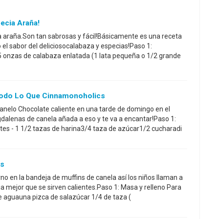
ecia Araña!
a araña.Son tan sabrosas y fácil!Básicamente es una receta
 el sabor del deliciosocalabaza y especias!Paso 1:
5 onzas de calabaza enlatada (1 lata pequeña o 1/2 grande
Todo Lo Que Cinnamonoholics
anelo Chocolate caliente en una tarde de domingo en el
dalenas de canela añada a eso y te va a encantar!Paso 1:
tes - 1 1/2 tazas de harina3/4 taza de azúcar1/2 cucharadi
ns
rno en la bandeja de muffins de canela así los niños llaman a
jaja mejor que se sirven calientes.Paso 1: Masa y relleno Para
e aguauna pizca de salazúcar 1/4 de taza (