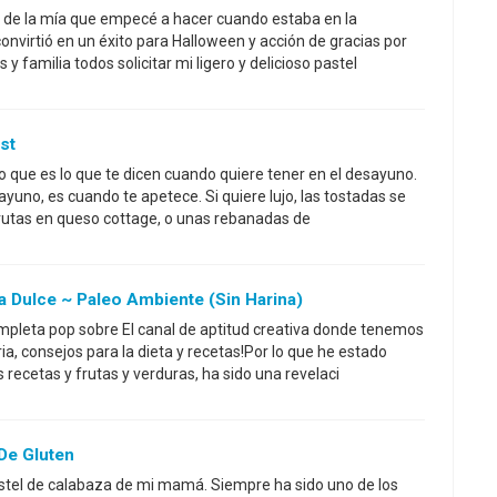
o de la mía que empecé a hacer cuando estaba en la
convirtió en un éxito para Halloween y acción de gracias por
y familia todos solicitar mi ligero y delicioso pastel
st
ro que es lo que te dicen cuando quiere tener en el desayuno.
sayuno, es cuando te apetece. Si quiere lujo, las tostadas se
rutas en queso cottage, o unas rebanadas de
 Dulce ~ Paleo Ambiente (sin Harina)
ompleta pop sobre El canal de aptitud creativa donde tenemos
ria, consejos para la dieta y recetas!Por lo que he estado
ecetas y frutas y verduras, ha sido una revelaci
 De Gluten
astel de calabaza de mi mamá. Siempre ha sido uno de los