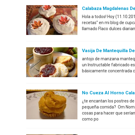
Calabaza Magdalenas De
Hola a todos! Hoy (11.10.20
recetas" en mi blog de cupc
llamado Flaco dulces diaria
Vasija De Mantequilla D
antojo de manzana mantequil
un Instructable fabricado 
básicamente concentrada co
No Cueza Al Horno Cala
¿te encantan los postres d
pequeña comida? Om Nom No
cosas para hacer que serían
como po