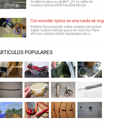
moderna para su jardín? ¿Es tu valla de
madera actual está fracasando pe ...
Con encoder óptico en una rueda de engranaje del en
Robots funcionando sobre ruedas necesitan
saber cuánto tiempo puso en marcha. Para
ello las ruedas están equipadas por c ...
ARTICULOS POPULARES