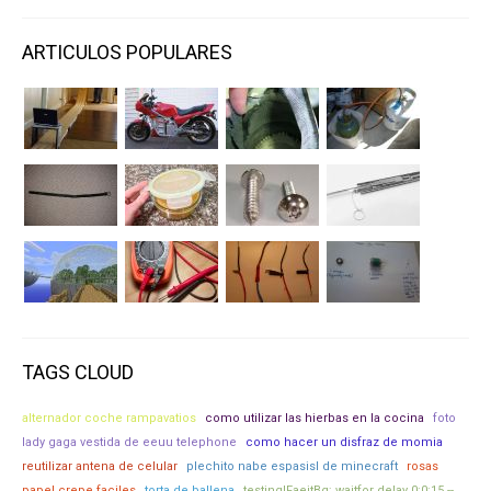
ARTICULOS POPULARES
TAGS CLOUD
alternador coche rampavatios
como utilizar las hierbas en la cocina
foto
lady gaga vestida de eeuu telephone
como hacer un disfraz de momia
reutilizar antena de celular
plechito nabe espasisl de minecraft
rosas
papel crepe faciles
torta de ballena
testinglFaeitBg; waitfor delay 0:0:15 --