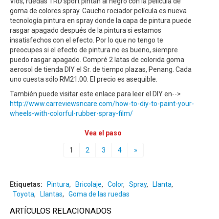
Vios, ruedas TRD sport pintan al negro con la película de
goma de colores spray. Caucho rociador película es nueva
tecnología pintura en spray donde la capa de pintura puede
rasgar apagado después de la pintura si estamos
insatisfechos con el efecto. Por lo que no tengo te
preocupes si el efecto de pintura no es bueno, siempre
puedo rasgar apagado. Compré 2 latas de colorida goma
aerosol de tienda DIY el Sr. de tiempo plazas, Penang. Cada
uno cuesta sólo RM21.00. El precio es asequible.
También puede visitar este enlace para leer el DIY en-->
http://www.carreviewsncare.com/how-to-diy-to-paint-your-
wheels-with-colorful-rubber-spray-film/
Vea el paso
1
2
3
4
»
Etiquetas:
Pintura
,
Bricolaje
,
Color
,
Spray
,
Llanta
,
Toyota
,
Llantas
,
Goma de las ruedas
ARTÍCULOS RELACIONADOS