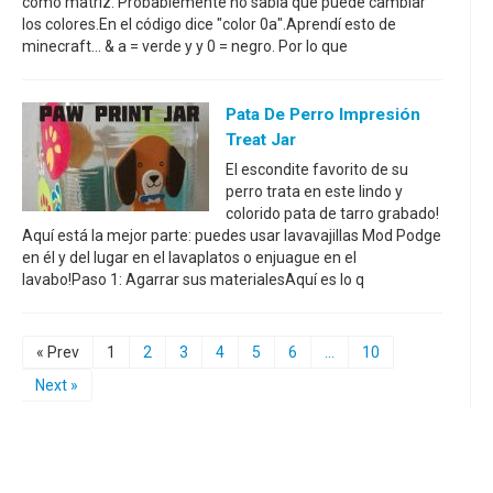
como matriz. Probablemente no sabía que puede cambiar
los colores.En el código dice "color 0a".Aprendí esto de
minecraft... & a = verde y y 0 = negro. Por lo que
Pata De Perro Impresión
Treat Jar
El escondite favorito de su
perro trata en este lindo y
colorido pata de tarro grabado!
Aquí está la mejor parte: puedes usar lavavajillas Mod Podge
en él y del lugar en el lavaplatos o enjuague en el
lavabo!Paso 1: Agarrar sus materialesAquí es lo q
« Prev
1
2
3
4
5
6
...
10
Next »