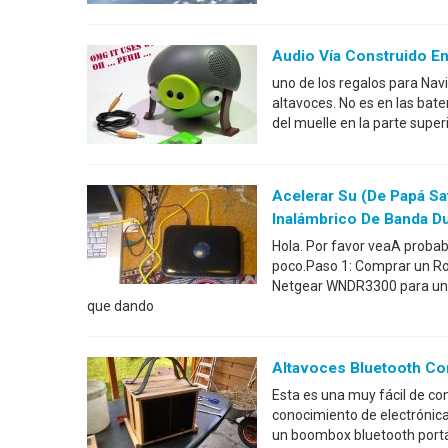
Audio Vía Construido En
uno de los regalos para Na
altavoces. No es en las bat
del muelle en la parte supe
Acelerar Su (de Papá Sa
Inalámbrico De Banda Du
Hola. Por favor veaA proba
poco.Paso 1: Comprar un Ro
Netgear WNDR3300 para uno
que dando
Altavoces Bluetooth Co
Esta es una muy fácil de co
conocimiento de electrónica
un boombox bluetooth portát