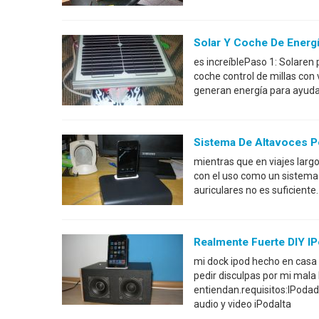
Solar Y Coche De Energí
es increíblePaso 1: Solaren 
coche control de millas con
generan energía para ayudar
Sistema De Altavoces P
mientras que en viajes larg
con el uso como un sistema
auriculares no es suficient
Realmente Fuerte DIY I
mi dock ipod hecho en casa d
pedir disculpas por mi mala
entiendan.requisitos:IPodad
audio y video iPodalta