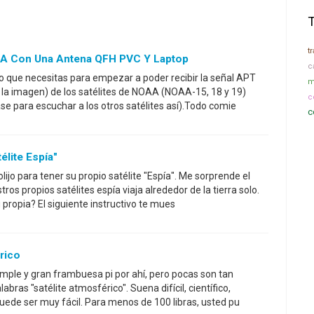
t
AA Con Una Antena QFH PVC Y Laptop
c
 lo que necesitas para empezar a poder recibir la señal APT
m
la imagen) de los satélites de NOAA (NOAA-15, 18 y 19)
c
se para escuchar a los otros satélites así).Todo comie
c
élite Espía"
ijo para tener su propio satélite "Espía". Me sorprende el
s propios satélites espía viaja alrededor de la tierra solo.
 propia? El siguiente instructivo te mues
rico
mple y gran frambuesa pi por ahí, pero pocas son tan
bras "satélite atmosférico". Suena difícil, científico,
puede ser muy fácil. Para menos de 100 libras, usted pu