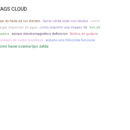
TAGS CLOUD
raje de hada de los dientes
hacer celda solar con diodos
como
argar dispenser de agua
como imprimir una imagen 3d
tren de
adera
sensor electromagnético definicion
Anillos de guitarra
onexion de motor brushless
arduino uno fotocelda funciona
omo hacer ocarina tipo zelda