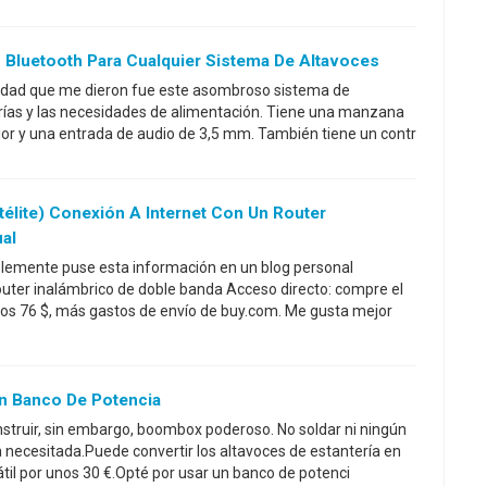
 Bluetooth Para Cualquier Sistema De Altavoces
vidad que me dieron fue este asombroso sistema de
erías y las necesidades de alimentación. Tiene una manzana
rior y una entrada de audio de 3,5 mm. También tiene un contr
télite) Conexión A Internet Con Un Router
al
blemente puse esta información en un blog personal
uter inalámbrico de doble banda Acceso directo: compre el
s 76 $, más gastos de envío de buy.com. Me gusta mejor
n Banco De Potencia
nstruir, sin embargo, boombox poderoso. No soldar ni ningún
 necesitada.Puede convertir los altavoces de estantería en
il por unos 30 €.Opté por usar un banco de potenci