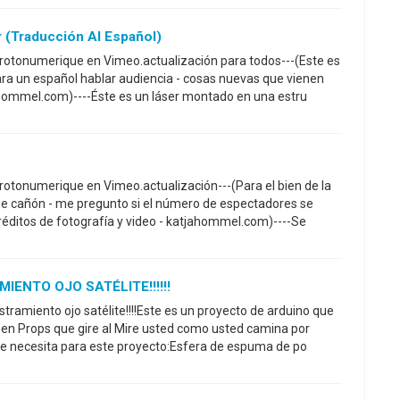
r (Traducción Al Español)
Protonumerique en Vimeo.actualización para todos---(Este es
ra un español hablar audiencia - cosas nuevas que vienen
ahommel.com)----Éste es un láser montado en una estru
Protonumerique en Vimeo.actualización---(Para el bien de la
de cañón - me pregunto si el número de espectadores se
réditos de fotografía y video - katjahommel.com)----Se
ENTO OJO SATÉLITE!!!!!!
stramiento ojo satélite!!!!Este es un proyecto de arduino que
een Props que gire al Mire usted como usted camina por
e necesita para este proyecto:Esfera de espuma de po