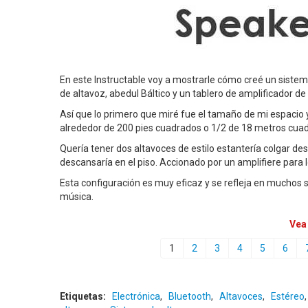
En este Instructable voy a mostrarle cómo creé un sistema
de altavoz, abedul Báltico y un tablero de amplificador de
Así que lo primero que miré fue el tamaño de mi espacio 
alrededor de 200 pies cuadrados o 1/2 de 18 metros cua
Quería tener dos altavoces de estilo estantería colgar 
descansaría en el piso. Accionado por un amplifiere para l
Esta configuración es muy eficaz y se refleja en muchos 
música.
Vea
1
2
3
4
5
6
Etiquetas:
Electrónica
,
Bluetooth
,
Altavoces
,
Estéreo