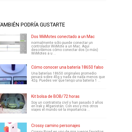
TAMBIÉN PODRÍA GUSTARTE
Dos WiiMotes conectado a un Mac
normalmente sólo puede conectar un
controlador WiiMote a un Mac. Aquí
describimos cómo conectar dos (o más)
WiiMotes a u ...
Cómo conocer una batería 18650 falso
Una baterías 18650 originales promedio
pesará sobre 45g y nada de nada menos que
42g. Puedes ver que tengo una batería 1 ...
Kit bolsa de BOB/72 horas
Soy un contratista civil y han pasado 3 años
en Irak y Afganistán. Con eso y mis otros
viajes el mundo sé la importancia ...
Crossy camino personajes
Crossy Road es uno de mis juegos favoritos