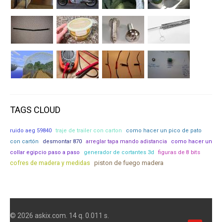
TAGS CLOUD
ruido aeg 59840
traje de trailer con carton
como hacer un pico de pato
con cartón
desmontar 870
arreglar tapa mando adistancia
como hacer un
figuras de 8 bits
collar egipcio paso a paso
generador de cortantes 3d
piston de fuego madera
cofres de madera y medidas
© 2026 askix.com. 14 q. 0.011 s.