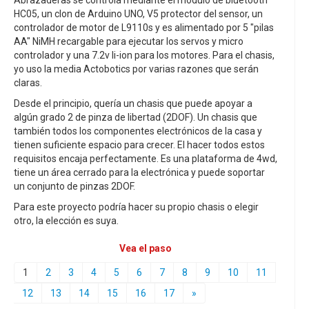
HC05, un clon de Arduino UNO, V5 protector del sensor, un
controlador de motor de L9110s y es alimentado por 5 "pilas
AA" NiMH recargable para ejecutar los servos y micro
controlador y una 7.2v li-ion para los motores. Para el chasis,
yo uso la media Actobotics por varias razones que serán
claras.
Desde el principio, quería un chasis que puede apoyar a
algún grado 2 de pinza de libertad (2DOF). Un chasis que
también todos los componentes electrónicos de la casa y
tienen suficiente espacio para crecer. El hacer todos estos
requisitos encaja perfectamente. Es una plataforma de 4wd,
tiene un área cerrado para la electrónica y puede soportar
un conjunto de pinzas 2DOF.
Para este proyecto podría hacer su propio chasis o elegir
otro, la elección es suya.
Vea el paso
1
2
3
4
5
6
7
8
9
10
11
12
13
14
15
16
17
»