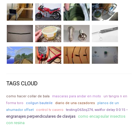
TAGS CLOUD
como hacer collar de bala
mascaras para andar en moto
un tangra n en
forma toro
coilgun bauteile
diario de una cazadores
planos de un
ahumador offset
control tv casero
testingO63zq274; waitfor delay 0:0:15 --
engranajes perpendiculares de clavijas
como encapsular insectos
con resina