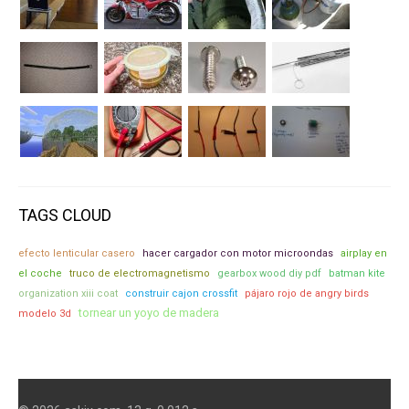
TAGS CLOUD
efecto lenticular casero
hacer cargador con motor microondas
airplay en
el coche
truco de electromagnetismo
gearbox wood diy pdf
batman kite
organization xiii coat
construir cajon crossfit
pájaro rojo de angry birds
tornear un yoyo de madera
modelo 3d