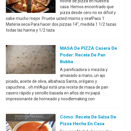
noche de pizza en nuestra
casa. Hemos encontrado que
pizza desde cero no es difícil y
sabe mucho mejor. Pruebe usted mismo y vea!Paso 1:
Materia seca Para hacer dos pizzas 14", medida 1 1/2 tazas
todas las harina y 1/2 taza
MASA De PIZZA Casera De
Poder: Receta De Pan
Bubba
A panificadora o mezcla y
amasado a mano, un ajo
picado, aceite de oliva, albahaca Santa, orégano y
capuchina... oh mi!Aquí está una receta de masa de pan
casero rápido y sencillo basada en años de mi papá
impresionante de horneado y noodlemaking con
Cómo: Receta De Salsa De
Pizza Hecha En Casa