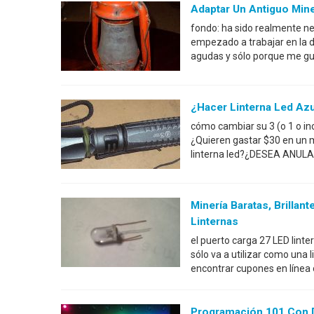
Adaptar Un Antiguo Min
fondo: ha sido realmente ne
empezado a trabajar en la 
agudas y sólo porque me gus
¿Hacer Linterna Led Azu
cómo cambiar su 3 (o 1 o inc
¿Quieren gastar $30 en un m
linterna led?¿DESEA ANULA
Minería Baratas, Brilla
Linternas
el puerto carga 27 LED linte
sólo va a utilizar como una l
encontrar cupones en línea o
Programación 101 Con 