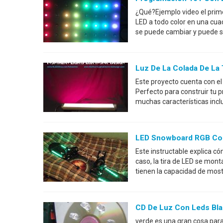
¿Qué?Ejemplo video el prim
LED a todo color en una cuad
se puede cambiar y puede se
Luz De La Colada De La 
Este proyecto cuenta con el
Perfecto para construir tu p
muchas características incl
LED Snowboard RGB Co
Este instructable explica c
caso, la tira de LED se mont
tienen la capacidad de mos
CD De Luz Con Leds Bl
verde es una gran cosa para 