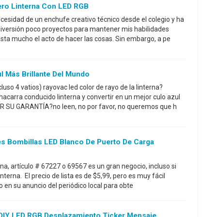
ero Linterna Con LED RGB
cesidad de un enchufe creativo técnico desde el colegio y ha
diversión poco proyectos para mantener mis habilidades
ta mucho el acto de hacer las cosas. Sin embargo, a pe
l Más Brillante Del Mundo
luso 4 vatios) rayovac led color de rayo de la linterna?
acarra conducido linterna y convertir en un mejor culo azul
R SU GARANTÍA?no leen, no por favor, no queremos que h
ntes Bombillas LED Blanco De Puerto De Carga
rna, artículo # 67227 o 69567 es un gran negocio, incluso si
interna. El precio de lista es de $5,99, pero es muy fácil
 en su anuncio del periódico local para obte
DIY LED RGB Desplazamiento Ticker Mensaje