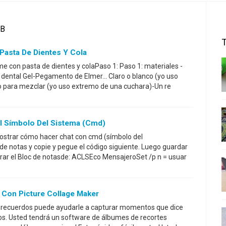
GB
asta De Dientes Y Cola
me con pasta de dientes y colaPaso 1: Paso 1: materiales -
 dental Gel-Pegamento de Elmer... Claro o blanco (yo uso
go para mezclar (yo uso extremo de una cuchara)-Un re
l Símbolo Del Sistema (cmd)
a mostrar cómo hacer chat con cmd (símbolo del
 de notas y copie y pegue el código siguiente. Luego guardar
rar el Bloc de notasde: ACLSEco MensajeroSet /p n = usuar
Con Picture Collage Maker
de recuerdos puede ayudarle a capturar momentos que dice
jos. Usted tendrá un software de álbumes de recortes