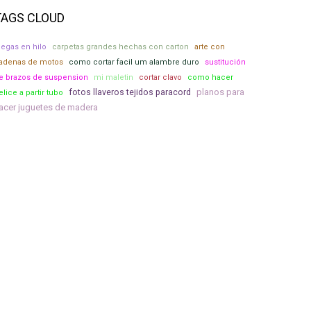
TAGS CLOUD
iegas en hilo
carpetas grandes hechas con carton
arte con
adenas de motos
como cortar facil um alambre duro
sustitución
e brazos de suspension
mi maletin
cortar clavo
como hacer
planos para
fotos llaveros tejidos paracord
elice a partir tubo
acer juguetes de madera