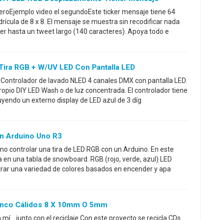
eroEjemplo video el segundoEste ticker mensaje tiene 64
rícula de 8 x 8. El mensaje se muestra sin recodificar nada
r hasta un tweet largo (140 caracteres). Apoya todo e
Tira RGB + W/UV LED Con Pantalla LED
 Controlador de lavado NLED 4 canales DMX con pantalla LED.
ropio DIY LED Wash o de luz concentrada. El controlador tiene
uyendo un externo display de LED azul de 3 díg
n Arduino Uno R3
ómo controlar una tira de LED RGB con un Arduino. En este
a en una tabla de snowboard. RGB (rojo, verde, azul) LED
trar una variedad de colores basados en encender y apa
anco Cálidos 8 X 10mm O 5mm
mí... junto con el reciclaje.Con este proyecto se recicla CDs