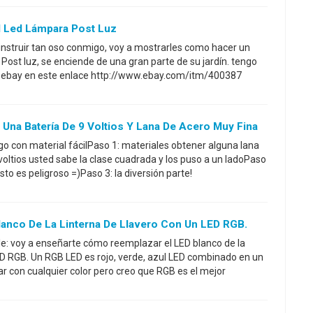
 Led Lámpara Post Luz
instruir tan oso conmigo, voy a mostrarles como hacer un
ost luz, se enciende de una gran parte de su jardín. tengo
 en ebay en este enlace http://www.ebay.com/itm/400387
na Batería De 9 Voltios Y Lana De Acero Muy Fina
 con material fácilPaso 1: materiales obtener alguna lana
voltios usted sabe la clase cuadrada y los puso a un ladoPaso
sto es peligroso =)Paso 3: la diversión parte!
lanco De La Linterna De Llavero Con Un LED RGB.
ple: voy a enseñarte cómo reemplazar el LED blanco de la
LED RGB. Un RGB LED es rojo, verde, azul LED combinado en un
 con cualquier color pero creo que RGB es el mejor