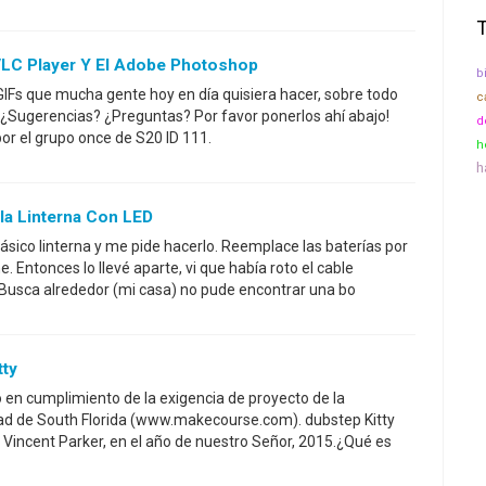
LC Player Y El Adobe Photoshop
b
 GIFs que mucha gente hoy en día quisiera hacer, sobre todo
c
¿Sugerencias? ¿Preguntas? Por favor ponerlos ahí abajo!
d
por el grupo once de S20 ID 111.
h
h
la Linterna Con LED
lásico linterna y me pide hacerlo. Reemplace las baterías por
 Entonces lo llevé aparte, vi que había roto el cable
 Busca alrededor (mi casa) no pude encontrar una bo
ty
o en cumplimiento de la exigencia de proyecto de la
ad de South Florida (www.makecourse.com). dubstep Kitty
n Vincent Parker, en el año de nuestro Señor, 2015.¿Qué es