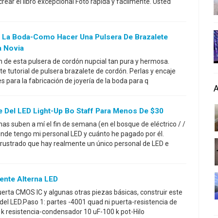
crear el libro excepcional Foto rápida y fácilmente. Usted
e La Boda-Como Hacer Una Pulsera De Brazalete
a Novia
n de esta pulsera de cordón nupcial tan pura y hermosa.
te tutorial de pulsera brazalete de cordón. Perlas y encaje
es para la fabricación de joyería de la boda para q
 Del LED Light-Up Bo Staff Para Menos De $30
as suben a mí el fin de semana (en el bosque de eléctrico / /
nde tengo mi personal LED y cuánto he pagado por él.
frustrado que hay realmente un único personal de LED e
ente Alterna LED
uerta CMOS IC y algunas otras piezas básicas, construir este
del LED.Paso 1: partes -4001 quad ni puerta-resistencia de
 k resistencia-condensador 10 uF-100 k pot-Hilo