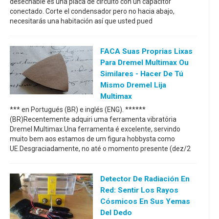
desechable es una placa de circuito con un capacitor
conectado. Corte el condensador pero no hacia abajo,
necesitarás una habitación así que usted pued
FACA Suas Proprias Lixas
Para Dremel Multimax Ou
Similares - Hacer De Tú
Mismo Dremel Lija
Multimax
*** en Portugués (BR) e inglés (ENG). ******
(BR)Recentemente adquiri uma ferramenta vibratória
Dremel Multimax.Una ferramenta é excelente, servindo
muito bem aos estamos de um figura hobbysta como
UE.Desgraciadamente, no até o momento presente (dez/2
Detector De Radiación En
Red: Sentir Los Rayos
Cósmicos En Sus Yemas
Del Dedo