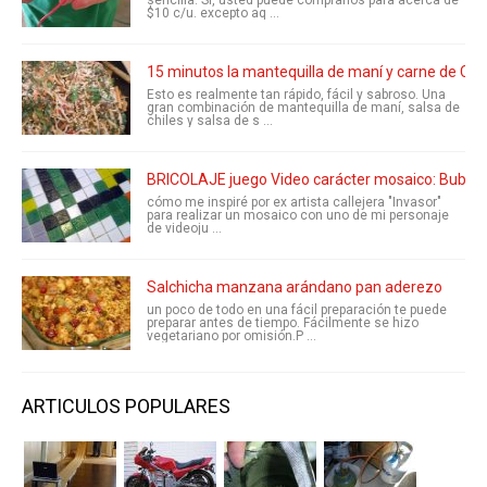
sencilla. Sí, usted puede comprarlos para acerca de
$10 c/u. excepto aq ...
15 minutos la mantequilla de maní y carne de Chile 
Esto es realmente tan rápido, fácil y sabroso. Una
gran combinación de mantequilla de maní, salsa de
chiles y salsa de s ...
BRICOLAJE juego Video carácter mosaico: Bubble
cómo me inspiré por ex artista callejera "Invasor"
para realizar un mosaico con uno de mi personaje
de videoju ...
Salchicha manzana arándano pan aderezo
un poco de todo en una fácil preparación te puede
preparar antes de tiempo. Fácilmente se hizo
vegetariano por omisión.P ...
ARTICULOS POPULARES