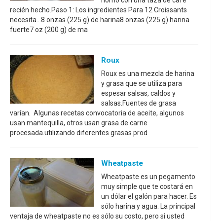
horno con una taza de café
recién hecho.Paso 1: Los ingredientes Para 12 Croissants
necesita...8 onzas (225 g) de harina8 onzas (225 g) harina
fuerte7 oz (200 g) de ma
Roux
Roux es una mezcla de harina
y grasa que se utiliza para
espesar salsas, caldos y
salsas.Fuentes de grasa
varían. Algunas recetas convocatoria de aceite, algunos
usan mantequilla, otros usan grasa de carne
procesada.utilizando diferentes grasas prod
Wheatpaste
Wheatpaste es un pegamento
muy simple que te costará en
un dólar el galón para hacer. Es
sólo harina y agua. La principal
ventaja de wheatpaste no es sólo su costo, pero si usted