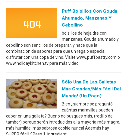
Puff Bolsillos Con Gouda
Ahumado, Manzanas Y
Cebollino
bolsillos de hojaldre con
manzanas, Gouda ahumado y
cebollino son sencillos de preparar, y hace que la
combinación de sabores para que un regalo especial
disfrutar con una copa de vino. Visite www.puffpastry.com o
www.holidaykitchen.tv para más video
Sólo Una De Las Galletas
Más Grandes/más Fácil Del
Mundo! (un Poco)
Bien ¿siempre se preguntó
cuántas maravillas pueden
caber en una galleta? Bueno no busques más, (rodillo del
tambor) porque serán introducidos a la mayoría más magro,
más humilde, más sabrosa cookie nunca! Además hay
SUPER fácil! :)Paso 1: ingredient