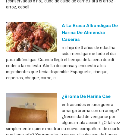
(conservadas o no), cubo de caldo de carne.Para el arroz -
arroz, ceboll
A La Brasa Albóndigas De
Harina De Almendra
Caseras
mi hijo de 3 años de edad ha
sido mendigarme todo el día
para albóndigas. Cuando llegó el tiempo de la cena decidí
ceder a la molesta. Abrí la despensa y encuestó a los
ingredientes que tenía disponible. Espaguetis, cheque,
especias, cheque, carne, c
¿Broma De Harina Cae
enfrascados en una guerra
amarga broma con un amigo?
¿Necesidad de vengarse por
alguna mala acción? ¿O tal vez
simplemente quiere mostrar su nuevo compañero de cuarto
que tiene jefe? Sin importar la causa, el cubo cae de harina