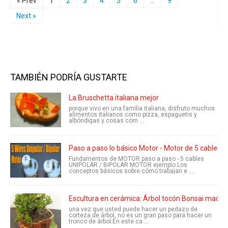
« Prev
1
2
3
4
5
6
...
9
Next »
TAMBIÉN PODRÍA GUSTARTE
La Bruschetta italiana mejor
porque vivo en una familia italiana, disfruto muchos
alimentos italianos como pizza, espaguetis y
albóndigas y cosas com ...
Paso a paso lo básico Motor - Motor de 5 cables Un
Fundamentos de MOTOR paso a paso - 5 cables
UNIPOLAR / BIPOLAR MOTOR ejemplo.Los
conceptos básicos sobre cómo trabajan e ...
Escultura en cerámica: Árbol tocón Bonsai macet
una vez que usted puede hacer un pedazo de
corteza de árbol, no es un gran paso para hacer un
tronco de árbol.En este ca ...