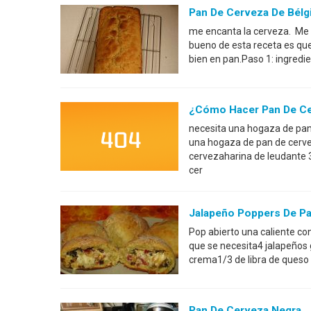
Pan De Cerveza De Bélg
me encanta la cerveza. Me 
bueno de esta receta es que 
bien en pan.Paso 1: ingredie
¿Cómo Hacer Pan De C
necesita una hogaza de pan
una hogaza de pan de cerve
cervezaharina de leudante 
cer
Jalapeño Poppers De P
Pop abierto una caliente co
que se necesita4 jalapeños
crema1/3 de libra de queso 
Pan De Cerveza Negra