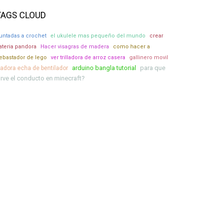
TAGS CLOUD
untadas a crochet
el ukulele mas pequeño del mundo
crear
ateria pandora
Hacer visagras de madera
como hacer a
ebastador de lego
ver trilladora de arroz casera
gallinero movil
arduino bangla tutorial
para que
ijadora echa de bentilador
irve el conducto en minecraft?