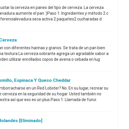
star la cerveza en panes del tipo de cerveza. La cerveza
levadura aumente el pan :)Paso 1: Ingredientes y método 2 c
eferencialevadura seca activa 2 paquetes2 cucharadas d
 Cerveza
n con diferentes harinas y granos. Se trata de un pan bien
 textura.La cerveza sobrante agrega un agradable sabor a
den utilizar enrollados copos de avena o cebada en lug
millo, Espinaca Y Queso Cheddar
mborracharse en un Red Lobster? No. En su lugar, recrear su
 cerveza en la seguridad de su hogar. Usted también no
 extra así que eso es un plus.Paso 1: Llamada de funci
olandés [eliminado]