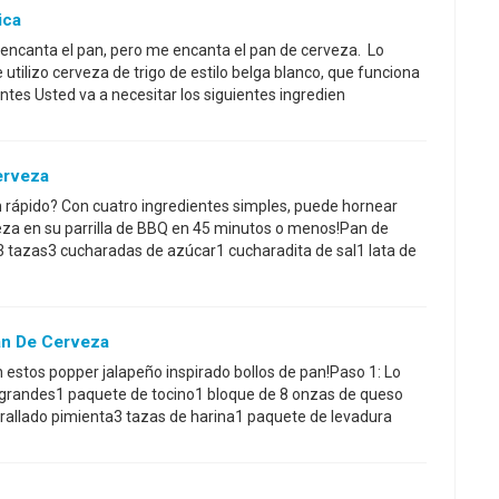
ica
encanta el pan, pero me encanta el pan de cerveza. Lo
utilizo cerveza de trigo de estilo belga blanco, que funciona
ntes Usted va a necesitar los siguientes ingredien
erveza
 rápido? Con cuatro ingredientes simples, puede hornear
za en su parrilla de BBQ en 45 minutos o menos!Pan de
3 tazas3 cucharadas de azúcar1 cucharadita de sal1 lata de
an De Cerveza
n estos popper jalapeño inspirado bollos de pan!Paso 1: Lo
 grandes1 paquete de tocino1 bloque de 8 onzas de queso
rallado pimienta3 tazas de harina1 paquete de levadura