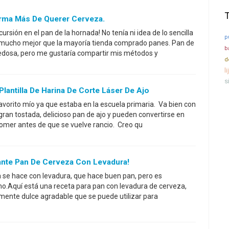
rma Más De Querer Cerveza.
ursión en el pan de la hornada! No tenía ni idea de lo sencilla
p
 mucho mejor que la mayoría tienda comprado panes. Pan de
b
edosa, pero me gustaría compartir mis métodos y
d
l
s
lantilla De Harina De Corte Láser De Ajo
avorito mío ya que estaba en la escuela primaria. Va bien con
gran tostada, delicioso pan de ajo y pueden convertirse en
 comer antes de que se vuelve rancio. Creo qu
nte Pan De Cerveza Con Levadura!
 se hace con levadura, que hace buen pan, pero es
o.Aquí está una receta para pan con levadura de cerveza,
mente dulce agradable que se puede utilizar para