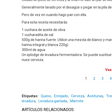
Generalmente lavado por el desagüe o pegar en la pila d
Pero de vez en cuando hago pan con ella.
Para esta receta necesitarás:
1 cuchara de aceite de oliva
1 cucharadita de sal
500g de harina fuerte. Utilicé una mezcla de blanco y ma
harina integral y blanca 220g)
300ml de agua
Un splodge de levadura fermentadora. Se puede sustituir 
nuez cerveza.
Vea
1
2
3
4
Etiquetas:
Queso
,
Enrejado
,
Cerveza
,
Aceitunas
,
Tre
levadura
,
Levadura gastada
,
Marmite
ARTÍCULOS RELACIONADOS