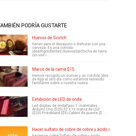
TAMBIÉN PODRÍA GUSTARTE
Huevos de Scotch
tienen para el desayuno o disfrutar con una
cerveza. Es una comida
idealIngredientes:HuevosSalchicha de tierra
(yo usé i ...
Marco de la cama $15
Hemos recogido un somier y un colchón libre
de Kijiji el otro día como estamos teniendo
familiares sobre a nuestra nueva ...
Exhibición de LED de onda
Led displau de ondaPaso 1: materiales -
Arduino Uno ($25)-32 x 16 matriz de LED
($20)-Protoboard ($5)-Cables de puente ($ ...
Hacer sulfato de cobre de cobre y ácido sulfúrico (3 
hacemos cobre Sulfato de cobre y ácido