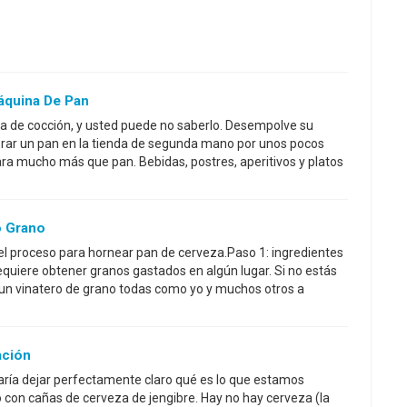
áquina De Pan
a de cocción, y usted puede no saberlo. Desempolve su
prar un pan en la tienda de segunda mano por unos pocos
para mucho más que pan. Bebidas, postres, aperitivos y platos
 Grano
l proceso para hornear pan de cerveza.Paso 1: ingredientes
quiere obtener granos gastados en algún lugar. Si no estás
 un vinatero de grano todas como yo y muchos otros a
ación
ía dejar perfectamente claro qué es lo que estamos
 con cañas de cerveza de jengibre. Hay no hay cerveza (la