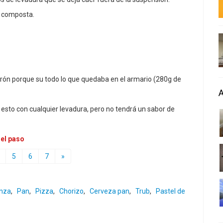
e composta.
rrón porque su todo lo que quedaba en el armario (280g de
esto con cualquier levadura, pero no tendrá un sabor de
 el paso
5
6
7
»
nza
,
Pan
,
Pizza
,
Chorizo
,
Cerveza pan
,
Trub
,
Pastel de