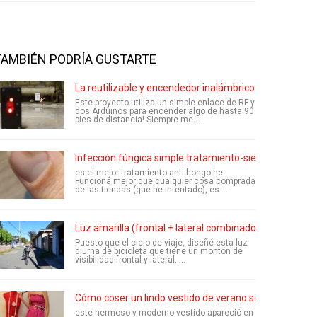
TAMBIÉN PODRÍA GUSTARTE
La reutilizable y encendedor inalámbrico
Este proyecto utiliza un simple enlace de RF y
dos Arduinos para encender algo de hasta 90
pies de distancia! Siempre me ...
Infección fúngica simple tratamiento-siempre
es el mejor tratamiento anti hongo he.
Funciona mejor que cualquier cosa comprada
de las tiendas (que he intentado), es ...
Luz amarilla (frontal + lateral combinado) de alta pote
Puesto que el ciclo de viaje, diseñé esta luz
diurna de bicicleta que tiene un montón de
visibilidad frontal y lateral. ...
Cómo coser un lindo vestido de verano sol y hacer tu p
este hermoso y moderno vestido apareció en