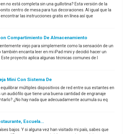
n no está completa sin una guillotina? Esta versión de la
bonito centro de mesa para tus decoraciones. Al igual que la
ncontrar las instrucciones gratis en línea así que
 Con Compartimiento De Almacenamiento
cientemente viejo para simplemente como la sensación de un
 también encanta leer en mi iPad mini y decidió hacer un
. Este proyecto aplica algunas técnicas comunes de l
eja Mini Con Sistema De
quilibrar múltiples dispositivos de red entre sus estantes en
 un audiófilo que tiene una buena cantidad de engranaje
ontarlo? ¿No hay nada que adecuadamente acumula su eq
taurante, Escuela...
íses bajos. Y si alguna vez han visitado mi país, sabes que