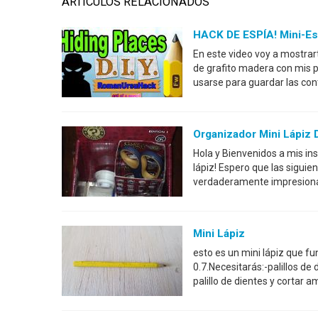
ARTÍCULOS RELACIONADOS
HACK DE ESPÍA! Mini-Es
En este video voy a mostrar
de grafito madera con mis 
usarse para guardar las co
Organizador Mini Lápiz 
Hola y Bienvenidos a mis in
lápiz! Espero que las sigui
verdaderamente impresiona
Mini Lápiz
esto es un mini lápiz que fu
0.7.Necesitarás:-palillos d
palillo de dientes y cortar 