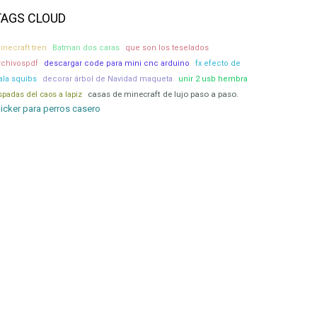
TAGS CLOUD
inecraft tren
Batman dos caras
que son los teselados
rchivospdf
descargar code para mini cnc arduino
fx efecto de
ala squibs
decorar árbol de Navidad maqueta
unir 2 usb hembra
spadas del caos a lapiz
casas de minecraft de lujo paso a paso.
licker para perros casero