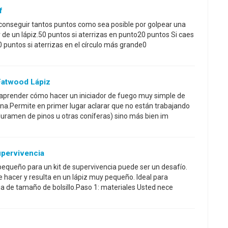
f
s conseguir tantos puntos como sea posible por golpear una
r de un lápiz.50 puntos si aterrizas en punto20 puntos Si caes
 puntos si aterrizas en el círculo más grande0
Fatwood Lápiz
prender cómo hacer un iniciador de fuego muy simple de
lina.Permite en primer lugar aclarar que no están trabajando
 duramen de pinos u otras coníferas) sino más bien im
upervivencia
pequeño para un kit de supervivencia puede ser un desafío.
e hacer y resulta en un lápiz muy pequeño. Ideal para
cia de tamaño de bolsillo.Paso 1: materiales Usted nece