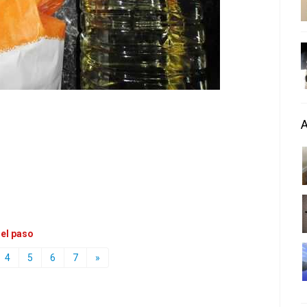
 el paso
4
5
6
7
»