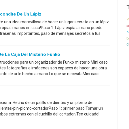
condite De Un Lápiz
M
te una idea maravillosa de hacer un lugar secreto en un lápiz
a
propias manos en casa!Paso 1: Lápiz espía a mano puede
b
ntraseñas importantes, paso de mensajes secretos a tus
E
c
De La Caja Del Misterio Funko
strucciones para un organizador de Funko misterio Mini caso
entes fotografías e imágenes son capaces de hacer una obra
nte de arte hecho a mano.Lo que se necesitaMini caso
nciona. Hecho de un palillo de dientes y un plomo de
e dientes-pin-plomo-cortadorPaso 1: primer paso Tomar un
ambos extremos con el cuchillo del cortador.¡Ten cuidado!