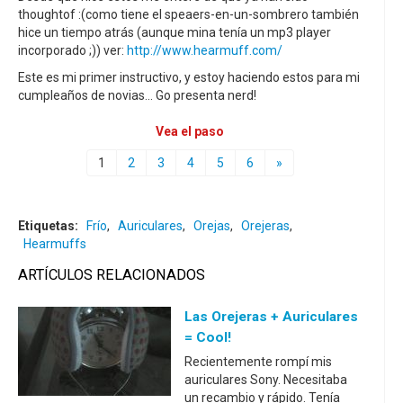
thoughtof :(como tiene el speaers-en-un-sombrero también
hice un tiempo atrás (aunque mina tenía un mp3 player
incorporado ;)) ver:
http://www.hearmuff.com/
Este es mi primer instructivo, y estoy haciendo estos para mi
cumpleaños de novias... Go presenta nerd!
Vea el paso
1
2
3
4
5
6
»
Etiquetas:
Frío
,
Auriculares
,
Orejas
,
Orejeras
,
Hearmuffs
ARTÍCULOS RELACIONADOS
Las Orejeras + Auriculares
= Cool!
Recientemente rompí mis
auriculares Sony. Necesitaba
un recambio y rápido. Tenía