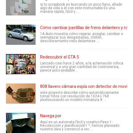
si tu scrapbook es buscando un poco llano, añadir
algo de vida a él con este instructable.Es una
manera rápida, fácil y ...
Cómo cambiar pastillas de freno delantero y rotore
1A Auto muestra cómo reparar, arreglar, cambiar o
reemplazar sus desgastadas, chillón,
descoloramiento viejo delanteras ...
Redescubrir el GTA 5
Lanzado casi hace 2 años, a la aclamación crítica
universal y a una gran cantidad de controversia,
parece poco probable ...
808 llavero cámara espía con detector de movimie
este proyecto describe cómo automáticamente
tomar fotos con resolución de 1024 x 768
píxelesusando un modelo miniatura # ...
Navega por
Aquí es un automata fácil y creativo.Paso 1:
Recolección y planificación1 º, hemos planeado
nuestra idea y comenzó a rec ...