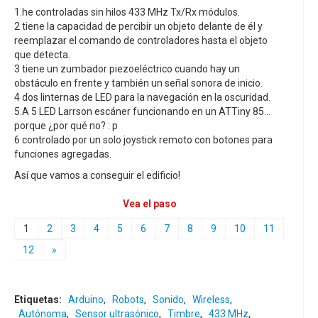
1.he controladas sin hilos 433 MHz Tx/Rx módulos.
2 tiene la capacidad de percibir un objeto delante de él y
reemplazar el comando de controladores hasta el objeto
que detecta.
3 tiene un zumbador piezoeléctrico cuando hay un
obstáculo en frente y también un señal sonora de inicio.
4 dos linternas de LED para la navegación en la oscuridad.
5.A 5 LED Larrson escáner funcionando en un ATTiny 85...
porque ¿por qué no? : p
6 controlado por un solo joystick remoto con botones para
funciones agregadas.
Así que vamos a conseguir el edificio!
Vea el paso
1
2
3
4
5
6
7
8
9
10
11
12
»
Etiquetas:
Arduino
,
Robots
,
Sonido
,
Wireless
,
Autónoma
,
Sensor ultrasónico
,
Timbre
,
433 MHz
,