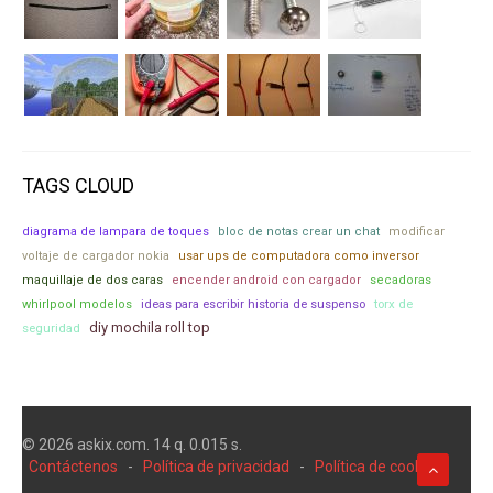
TAGS CLOUD
diagrama de lampara de toques
bloc de notas crear un chat
modificar
voltaje de cargador nokia
usar ups de computadora como inversor
maquillaje de dos caras
encender android con cargador
secadoras
torx de
whirlpool modelos
ideas para escribir historia de suspenso
diy mochila roll top
seguridad
© 2026 askix.com. 14 q. 0.015 s.
Contáctenos
-
Política de privacidad
-
Política de cookies