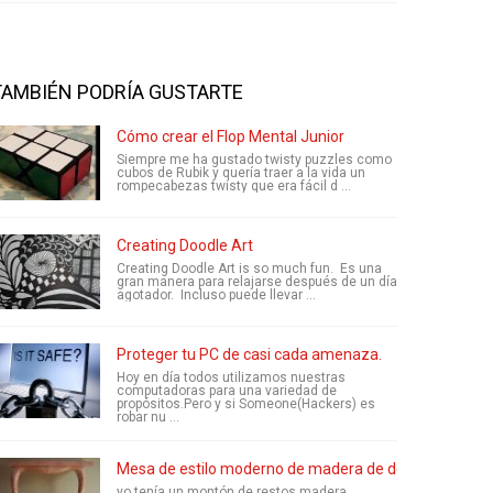
TAMBIÉN PODRÍA GUSTARTE
Cómo crear el Flop Mental Junior
Siempre me ha gustado twisty puzzles como
cubos de Rubik y quería traer a la vida un
rompecabezas twisty que era fácil d ...
Creating Doodle Art
Creating Doodle Art is so much fun. Es una
gran manera para relajarse después de un día
agotador. Incluso puede llevar ...
Proteger tu PC de casi cada amenaza.
Hoy en día todos utilizamos nuestras
computadoras para una variedad de
propósitos.Pero y si Someone(Hackers) es
robar nu ...
Mesa de estilo moderno de madera de desecho
yo tenía un montón de restos madera