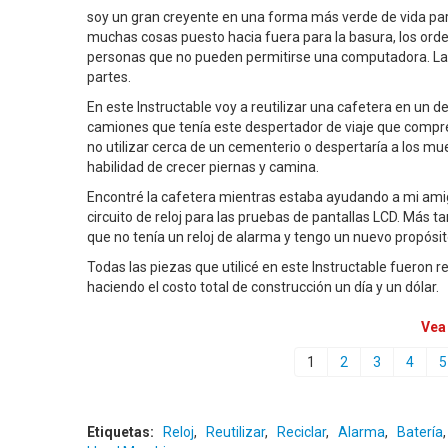
soy un gran creyente en una forma más verde de vida para re
muchas cosas puesto hacia fuera para la basura, los orde
personas que no pueden permitirse una computadora. Las ot
partes.
En este Instructable voy a reutilizar una cafetera en un
camiones que tenía este despertador de viaje que compr
no utilizar cerca de un cementerio o despertaría a los mu
habilidad de crecer piernas y camina.
Encontré la cafetera mientras estaba ayudando a mi amigo
circuito de reloj para las pruebas de pantallas LCD. Más
que no tenía un reloj de alarma y tengo un nuevo propósito 
Todas las piezas que utilicé en este Instructable fueron r
haciendo el costo total de construcción un día y un dólar.
Vea
1
2
3
4
5
Etiquetas:
Reloj
,
Reutilizar
,
Reciclar
,
Alarma
,
Batería