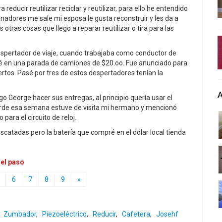
ducir reutilizar reciclar y reutilizar, para ello he entendido
nadores me sale mi esposa le gusta reconstruir y les da a
ras cosas que llego a reparar reutilizar o tira para las
 despertador de viaje, cuando trabajaba como conductor de
é en una parada de camiones de $20.oo. Fue anunciado para
ertos. Pasé por tres de estos despertadores tenían la
 George hacer sus entregas, al principio quería usar el
 tarde esa semana estuve de visita mi hermano y mencionó
para el circuito de reloj.
escatadas pero la batería que compré en el dólar local tienda
 el paso
6
7
8
9
»
,
Zumbador
,
Piezoeléctrico
,
Reducir
,
Cafetera
,
Josehf