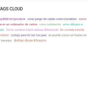
TAGS CLOUD
sp8266 temperatura
crear juego de cartas coleccionables
como
acer un ordenador de carton
cono solidworks
amor dibujos a
apiz
Como cambiar bujes subaru diferencial
tin conway estoria
lefante
código para tic tac toe java
se puede cocer un huevo en
disfraz diosa 8 brazos
l hervidor