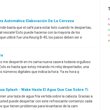
e
a Automática-Elaboración De La Cerveza
h
de basta que el café para estar listo cuando te despiertas,
l
al rescate! Esto puede hacerse con la mayoría de los
e
 que utilicé fue una Keurig B-40, los pasos deben ser e
e
ra
ado me desperté en mi cama nueva casera todavía orgulloso
 Esto es hasta que estoy mirando mi reloj despertador, una
s números digitales que indica la hora. Ya es hora q
ua Splash - Wake Hasta El Agua Que Cae Sobre Ti
ner una taza de agua fría vertida sobre la cabeza. Gracias a
, usted puede despertar con este refrescante comienzo cada
los que tienen problemas para levantarse de la cam