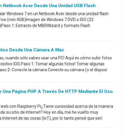
Un Netbook Acer Desde Una Unidad USB Flash
talar Windows 7 en un Netbook Acer desde una unidad flash
rive (min 4GB)Imagen de Windows 7 DVD o ISO (32
Paso 1: Extracto de MBRWizard y formato Flash
otos Desde Una Cámara A Mac
c, cuando sólo sabes usar una PC! Aquí es cómo subir fotos
ositivo IOS.Paso 1: Tomar algunas fotos! Tomar algunas
aso 2: Conecte la cámara Conecte su cámara (o el disposi
 Una Página PHP A Través De HTTP Mediante El Uso
web con Raspberry Pi¿Tiene curiosidad acerca de la manera
de su sitio de Internet? Hoy en día, me he vuelto muy
 Internet de las cosas (IoT), por lo tanto pensé que serí