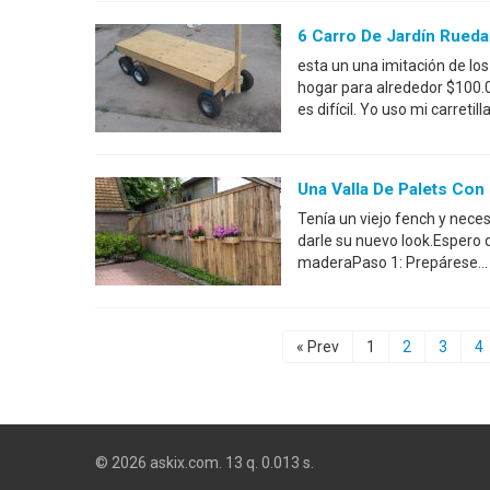
6 Carro De Jardín Rueda
esta un una imitación de los
hogar para alrededor $100.0
es difícil. Yo uso mi carreti
Una Valla De Palets Con
Tenía un viejo fench y neces
darle su nuevo look.Espero 
maderaPaso 1: Prepárese... 
« Prev
1
2
3
4
© 2026 askix.com. 13 q. 0.013 s.