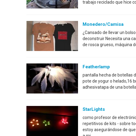
trabajo reciclado que hice c
Monedero/camisa
¿Cansado de llevar un bols
deconstruir Necesita una ca
de rosca grueso, máquina de 
Featherlamp
pantalla hecha de botellas d
pote de yogur o helado,16 bri
adhesivatapa de una botell
StarLights
como profesor de electrón
repetitivos de kits - sobre 
estoy asegurándose de que 
a mi