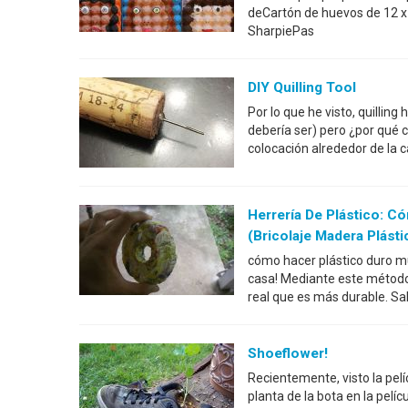
deCartón de huevos de 12 x
SharpiePas
DIY Quilling Tool
Por lo que he visto, quillin
debería ser) pero ¿por qué
colocación alrededor de la c
Herrería De Plástico: C
(bricolaje Madera Plásti
cómo hacer plástico duro muy
casa! Mediante este método,
real que es más durable. Sa
Shoeflower!
Recientemente, visto la pelí
planta de la bota en la pelí