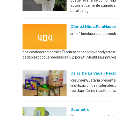
puede rellenarse con un alp
automáticamente cuando sea
botella neg
Cómo&nbsp;ParaHaceru
src = " bienbuenaendemos
básicosdeaerodinámicaTeoría:ascensor,gravedadyarrastre
dedeplásticoquemedidas331/2"por24".Meutilizaunmuygr
Cajas De La Vaca - Reci
ResumenGustaría presentar 
la utilización de materiale
reciclaje. Como resultado va
Odómetro