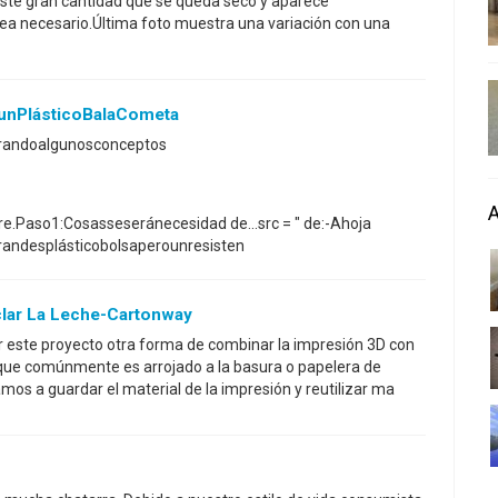
iste gran cantidad que se queda seco y aparece
 necesario.Última foto muestra una variación con una
nPlásticoBalaCometa
trandoalgunosconceptos
.Paso1:Cosasseseránecesidad de...src = " de:-Ahoja
andesplásticobolsaperounresisten
clar La Leche-Cartonway
este proyecto otra forma de combinar la impresión 3D con
s que comúnmente es arrojado a la basura o papelera de
mos a guardar el material de la impresión y reutilizar ma