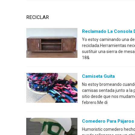
RECICLAR
Reclamado La Consola D
Yo estoy caminando una de 
reciclada.Herramientas neces
sustituir una sierra de mesa
18&
Camiseta Guita
No estoy bromeando cuando
camisas sentada junto a la 
sitio desde que nos mudam
febrero.Me di
Comedero Para Pájaros
Humoristic comedero hecho d