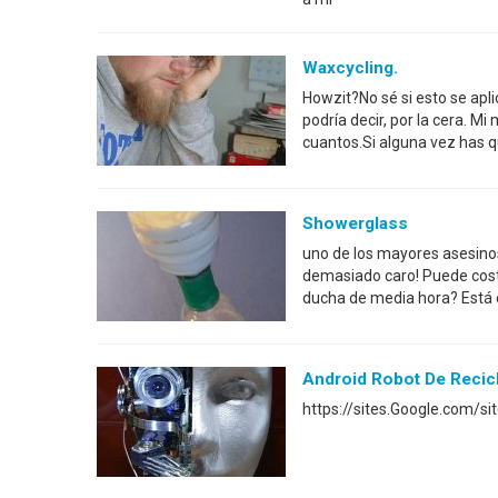
Waxcycling.
Howzit?No sé si esto se apl
podría decir, por la cera. M
cuantos.Si alguna vez has 
Showerglass
uno de los mayores asesinos
demasiado caro! Puede cost
ducha de media hora? Está 
Android Robot De Recic
https://sites.Google.com/sit