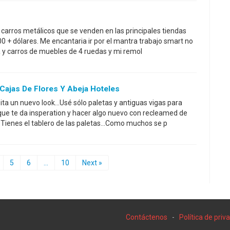
 carros metálicos que se venden en las principales tiendas
0 + dólares. Me encantaria ir por el mantra trabajo smart no
lla y carros de muebles de 4 ruedas y mi remol
 Cajas De Flores Y Abeja Hoteles
ita un nuevo look...Usé sólo paletas y antiguas vigas para
que te da insperation y hacer algo nuevo con recleamed de
Tienes el tablero de las paletas...Como muchos se p
5
6
...
10
Next »
Contáctenos
-
Política de priv