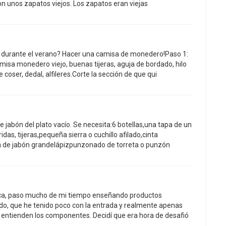
on unos zapatos viejos. Los zapatos eran viejas
o durante el verano? Hacer una camisa de monedero!Paso 1:
misa monedero viejo, buenas tijeras, aguja de bordado, hilo
coser, dedal, alfileres.Corte la sección de que qui
e jabón del plato vacío. Se necesita:6 botellas,una tapa de un
das, tijeras,pequeña sierra o cuchillo afilado,cinta
a de jabón grandelápizpunzonado de torreta o punzón
ica, paso mucho de mi tiempo enseñando productos
todo, que he tenido poco con la entrada y realmente apenas
entienden los componentes. Decidí que era hora de desafió