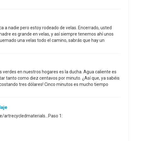
ica a nadie pero estoy rodeado de velas. Encerrado, usted
i madre es grande en velas, y así siempre tenemos ahí unos
quemado una velas todo el camino, sabrás que hay un
 verdes en nuestros hogares es la ducha. Agua caliente es
ar tanto como diez centavos por minuto. ¿Así que, ya sabéis
costando tres dólares! Cinco minutos es mucho tiempo
laje
e/artrecycledmaterials...Paso 1: