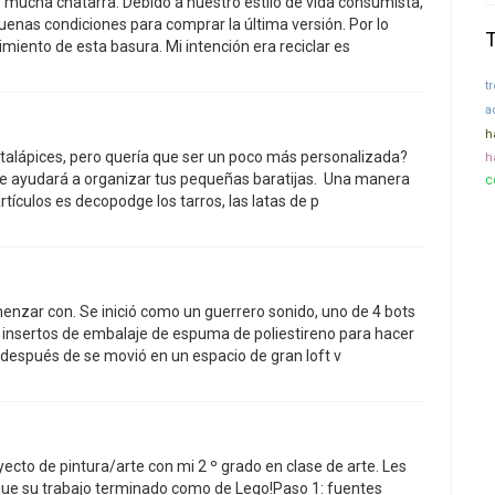
mucha chatarra. Debido a nuestro estilo de vida consumista,
enas condiciones para comprar la última versión. Por lo
cimiento de esta basura. Mi intención era reciclar es
t
a
h
rtalápices, pero quería que ser un poco más personalizada?
h
 le ayudará a organizar tus pequeñas baratijas. Una manera
c
rtículos es decopodge los tarros, las latas de p
menzar con. Se inició como un guerrero sonido, uno de 4 bots
insertos de embalaje de espuma de poliestireno para hacer
o después de se movió en un espacio de gran loft v
ecto de pintura/arte con mi 2 º grado en clase de arte. Les
ue su trabajo terminado como de Lego!Paso 1: fuentes