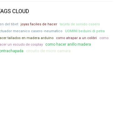
TAGS CLOUD
ren del tibet
joyas faciles de hacer
tarjeta de sonido cssero
ctuador mecanico casero -neumatico
UOMINI beduini di petra
acer tallados en madera arduino
como atrapar a un colibri
como
acer un escudo de cosplay
como hacer anillo madera
circuito de micro camara
ontrachapada