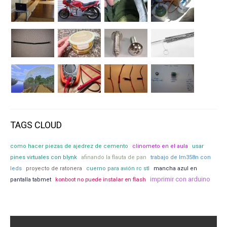
TAGS CLOUD
como hacer piezas de ajedrez de cemento
clinometo en el aula
usar
pines virtuales con blynk
afinando la flauta de pan
trabajo de lm358n con
leds
proyecto de ratonera
cuerno para avión rc stl
mancha azul en
imprimir con arduino
konboot no puede instalar en flash
pantalla tabmet