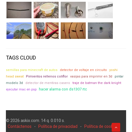
TAGS CLOUD
semillas para minecraft de autos
detector de voltaje en circuito
yoshi
head sweat
Pimientos rellenos coliflor
vasijas para imprimir en 3d
pintar
modelo 3d
detector de mentiras casero
traje de batman the dark knight
hacer alarma con ds1307 rtc
ejecutar mac en psp
© 2026 askix.com. 14 q. 0.010 s.
Contáctenos
-
Política de privacidad
-
Política de cookies