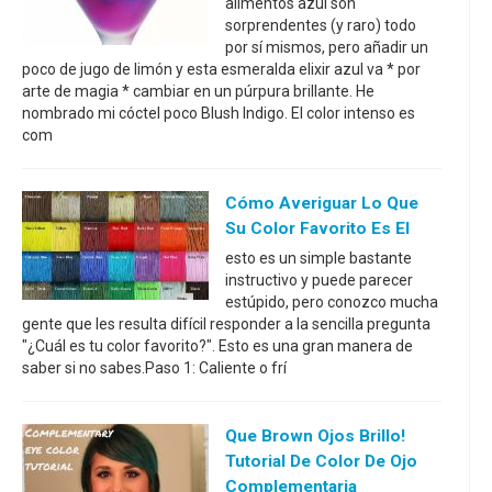
alimentos azul son
sorprendentes (y raro) todo
por sí mismos, pero añadir un
poco de jugo de limón y esta esmeralda elixir azul va * por
arte de magia * cambiar en un púrpura brillante. He
nombrado mi cóctel poco Blush Indigo. El color intenso es
com
Cómo Averiguar Lo Que
Su Color Favorito Es El
esto es un simple bastante
instructivo y puede parecer
estúpido, pero conozco mucha
gente que les resulta difícil responder a la sencilla pregunta
"¿Cuál es tu color favorito?". Esto es una gran manera de
saber si no sabes.Paso 1: Caliente o frí
Que Brown Ojos Brillo!
Tutorial De Color De Ojo
Complementaria