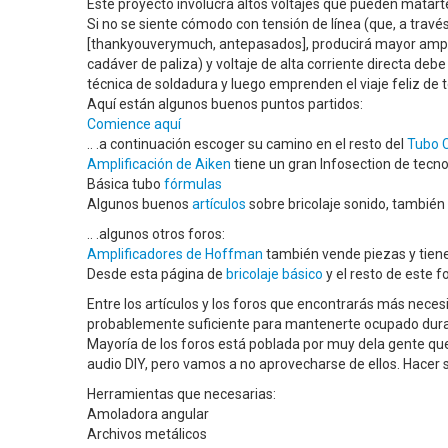
Este proyecto involucra altos voltajes que pueden matart
Si no se siente cómodo con tensión de línea (que, a través
[thankyouverymuch, antepasados], producirá mayor ampera
cadáver de paliza) y voltaje de alta corriente directa deb
técnica de soldadura y luego emprenden el viaje feliz de 
Aquí están algunos buenos puntos partidos:
Comience aquí
.. .a continuación escoger su camino en el resto del
Tubo C
Amplificación de Aiken
tiene un gran Infosection de tecno
Básica tubo
fórmulas
Algunos buenos
artículos
sobre bricolaje sonido, también 
.. .algunos otros foros:
Amplificadores de Hoffman
también vende piezas y tiene
Desde esta página de
bricolaje básico
y el resto de este f
Entre los artículos y los foros que encontrarás más nece
probablemente suficiente para mantenerte ocupado duran
Mayoría de los foros está poblada por muy dela gente que
audio DIY, pero vamos a no aprovecharse de ellos. Hacer s
Herramientas que necesarias:
Amoladora angular
Archivos metálicos