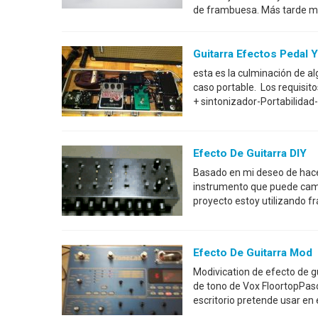
de frambuesa. Más tarde me
Guitarra Efectos Pedal 
esta es la culminación de a
caso portable. Los requisito
+ sintonizador-Portabilida
Efecto De Guitarra DIY
Basado en mi deseo de hacer
instrumento que puede cambia
proyecto estoy utilizando f
Efecto De Guitarra Mod
Modivication de efecto de gu
de tono de Vox FloortopPaso
escritorio pretende usar en