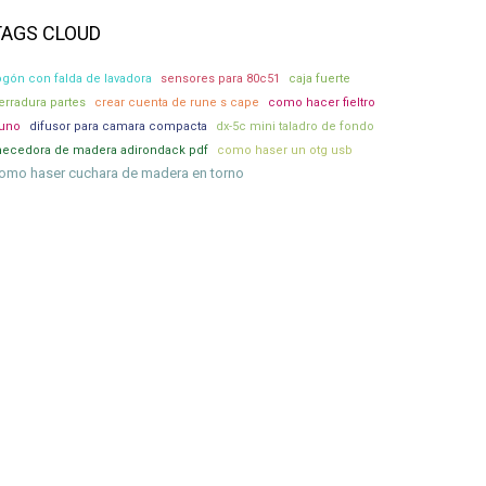
TAGS CLOUD
ogón con falda de lavadora
sensores para 80c51
caja fuerte
erradura partes
crear cuenta de rune s cape
como hacer fieltro
uno
difusor para camara compacta
dx-5c mini taladro de fondo
ecedora de madera adirondack pdf
como haser un otg usb
omo haser cuchara de madera en torno