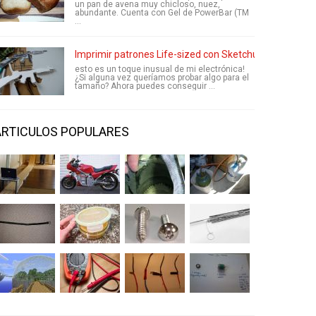
un pan de avena muy chicloso, nuez,
abundante. Cuenta con Gel de PowerBar (TM
...
Imprimir patrones Life-sized con Sketchup: hacer pro
esto es un toque inusual de mi electrónica!
¿Si alguna vez queríamos probar algo para el
tamaño? Ahora puedes conseguir ...
ARTICULOS POPULARES