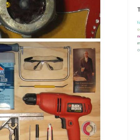
f
c
n
m
c