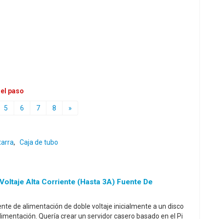
 el paso
5
6
7
8
»
tarra
,
Caja de tubo
 Voltaje Alta Corriente (hasta 3A) Fuente De
te de alimentación de doble voltaje inicialmente a un disco
limentación. Quería crear un servidor casero basado en el Pi