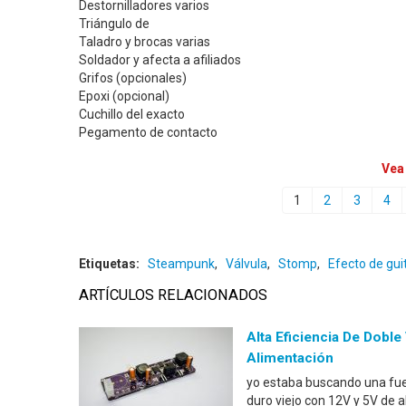
Destornilladores varios
Triángulo de
Taladro y brocas varias
Soldador y afecta a afiliados
Grifos (opcionales)
Epoxi (opcional)
Cuchillo del exacto
Pegamento de contacto
Vea
1
2
3
4
Etiquetas:
Steampunk
,
Válvula
,
Stomp
,
Efecto de gui
ARTÍCULOS RELACIONADOS
Alta Eficiencia De Doble
Alimentación
yo estaba buscando una fuen
duro viejo con 12V y 5V de a