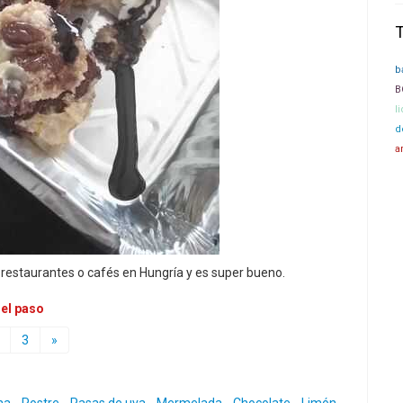
b
B
l
d
a
restaurantes o cafés en Hungría y es super bueno.
 el paso
3
»