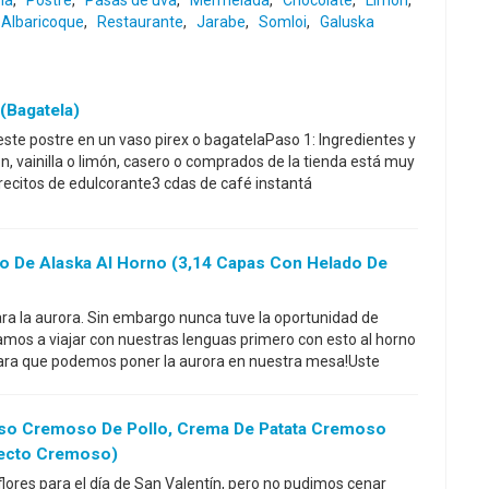
ma
,
Postre
,
Pasas de uva
,
Mermelada
,
Chocolate
,
Limón
,
Albaricoque
,
Restaurante
,
Jarabe
,
Somloi
,
Galuska
(bagatela)
ste postre en un vaso pirex o bagatelaPaso 1: Ingredientes y
n, vainilla o limón, casero o comprados de la tienda está muy
brecitos de edulcorante3 cdas de café instantá
lo De Alaska Al Horno (3,14 Capas Con Helado De
ara la aurora. Sin embargo nunca tuve la oportunidad de
amos a viajar con nuestras lenguas primero con esto al horno
para que podemos poner la aurora en nuestra mesa!Uste
uiso Cremoso De Pollo, Crema De Patata Cremoso
pecto Cremoso)
ores para el día de San Valentín, pero no pudimos cenar