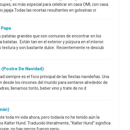
ocupes, es más especial para celebrar en casa OMI, con casa
 jajaja.Todas las recetas resultantes en golosinas cr
 Papa
as patatas grandes que son comunes de encontrar en los
atatas. Están tan en el exterior y púrpura en el interior.
textura y son bastante dulce. Recientemente re descub
(postre De Navidad)
ad siempre es el foco principal de las fiestas navideñas. Una
n desde los rincones del mundo para sentarse alrededor de
res, llenarnos tonto, beber vino y trate de no d
emán)
te toda mi vida ahora, pero todavía no he tenido aún la
 Kalter Hund. Traducido literalmente, "Kalter Hund" significa
eocupe, no hay perros fueron perju