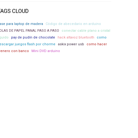
TAGS CLOUD
ase para laptop de madera
Código de abecedario en arduino
OLAS DE PAPEL PANAL PASO A PASO
conectar cable plano a cristal
iquido
pay de pudín de chocolate
hack altavoz bluetooth
como
escargar juegos flash por chorme
askix power usb
como hacer
renero con banco
Mini DVD arduino