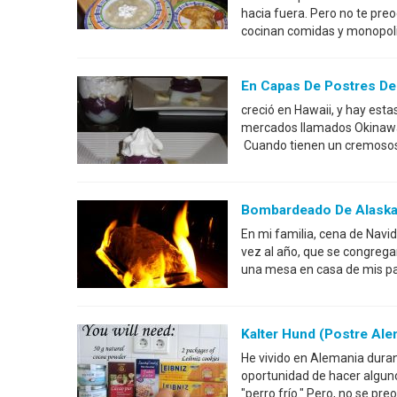
hacia fuera. Pero no te pre
cocinan comidas y monopolio
En Capas De Postres De
creció en Hawaii, y hay est
mercados llamados Okinawa b
Cuando tienen un cremosos 
Bombardeado De Alaska 
En mi familia, cena de Navid
vez al año, que se congrega
una mesa en casa de mis pad
Kalter Hund (postre Al
He vivido en Alemania duran
oportunidad de hacer algunos
"perro frío." Pero, no se pr