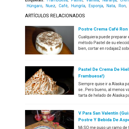
Etiquetas:
Frambuesa
,
Pastel
,
Vainilla
,
Naranja
,
Cre
Húngaro
,
Nuez
,
Café
,
Hungría
,
Esponja
,
Nata
,
Ron
,
ARTÍCULOS RELACIONADOS
Postre Crema Café Ron 
Cualquiera puede preparar e
método Pastel de su elecció
bien, cortar en rodajas2 so
Pastel De Crema De Hie
Frambuesa!)
Siempre quise ir a Alaska p
se...Pero bueno, al menos v
tarta de helado de Alaska 
V Para San Valentín (g
Postre Y Bebida De As
Mi SO me puso un ramo de fl