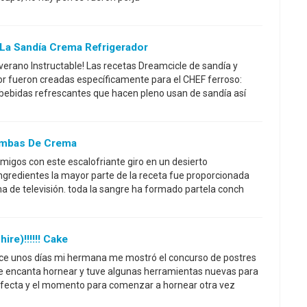
 La Sandía Crema Refrigerador
 verano Instructable! Las recetas Dreamcicle de sandía y
or fueron creadas específicamente para el CHEF ferroso:
, bebidas refrescantes que hacen pleno usan de sandía así
ombas De Crema
amigos con este escalofriante giro en un desierto
 ingredientes la mayor parte de la receta fue proporcionada
ma de televisión. toda la sangre ha formado partela conch
re)!!!!!! Cake
! Hace unos días mi hermana me mostró el concurso de postres
 encanta hornear y tuve algunas herramientas nuevas para
erfecta y el momento para comenzar a hornear otra vez