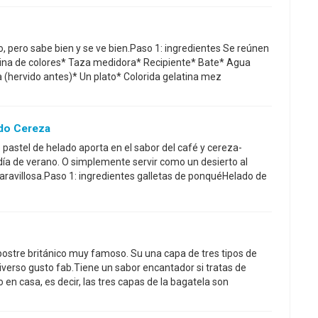
o, pero sabe bien y se ve bien.Paso 1: ingredientes Se reúnen
atina de colores* Taza medidora* Recipiente* Bate* Agua
a (hervido antes)* Un plato* Colorida gelatina mez
ado Cereza
 pastel de helado aporta en el sabor del café y cereza-
día de verano. O simplemente servir como un desierto al
avillosa.Paso 1: ingredientes galletas de ponquéHelado de
 postre británico muy famoso. Su una capa de tres tipos de
iverso gusto fab.Tiene un sabor encantador si tratas de
en casa, es decir, las tres capas de la bagatela son