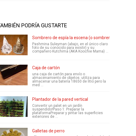
TAMBIÉN PODRÍA GUSTARTE
Sombrero de espía la escena (o sombrero de mago)
Pashmina Suleyman (abajo, en el único claro
foto de su conocido para existir) y su
compañero Kutchima (AKA Koochie Mama) ...
Caja de cartón
una caja de cartón para envío o
almacenamiento de objetos. utiliza para
almacenar una batería 18650 de litio pero la
med ...
Plantador de la pared vertical
Convertir un palet en un jardín
suspendido!Paso 1: Preparar la
plataformaPreparar y pintar las superficies
exteriores de ...
Galletas de perro