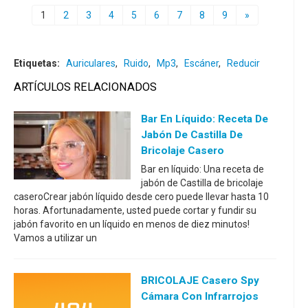
1
2
3
4
5
6
7
8
9
»
Etiquetas:
Auriculares
,
Ruido
,
Mp3
,
Escáner
,
Reducir
ARTÍCULOS RELACIONADOS
Bar En Líquido: Receta De
Jabón De Castilla De
Bricolaje Casero
Bar en líquido: Una receta de
jabón de Castilla de bricolaje
caseroCrear jabón líquido desde cero puede llevar hasta 10
horas. Afortunadamente, usted puede cortar y fundir su
jabón favorito en un líquido en menos de diez minutos!
Vamos a utilizar un
BRICOLAJE Casero Spy
Cámara Con Infrarrojos