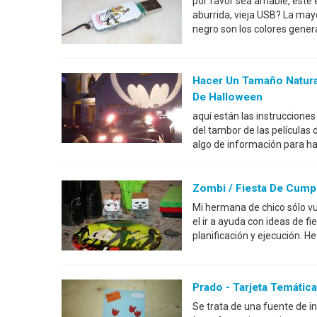
por favor sea amable, este e
aburrida, vieja USB? La may
negro son los colores genera
Hacer Un Tamaño Natura
De Halloween
aquí están las instruccione
del tambor de las películas
algo de información para h
Zombi / Fiesta De Cump
Mi hermana de chico sólo vu
el ir a ayuda con ideas de f
planificación y ejecución. H
Prado - Tarjeta Temática
Se trata de una fuente de in