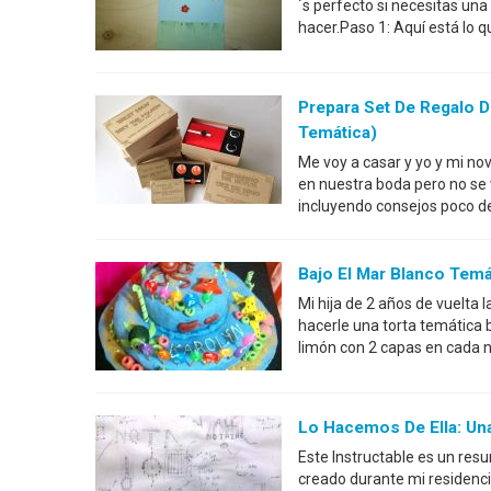
´s perfecto si necesitas una
hacer.Paso 1: Aquí está lo 
Prepara Set De Regalo 
Temática)
Me voy a casar y yo y mi no
en nuestra boda pero no se 
incluyendo consejos poco d
Bajo El Mar Blanco Temá
Mi hija de 2 años de vuelta 
hacerle una torta temática b
limón con 2 capas en cada ni
Lo Hacemos De Ella: Una
Este Instructable es un res
creado durante mi residenci