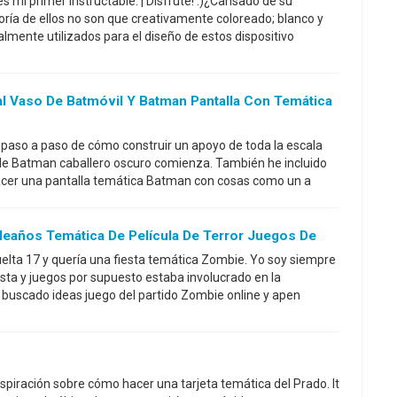
s mi primer Instructable. ¡ Disfrute! :)¿Cansado de su
oría de ellos no son que creativamente coloreado; blanco y
lmente utilizados para el diseño de estos dispositivo
l Vaso De Batmóvil Y Batman Pantalla Con Temática
s paso a paso de cómo construir un apoyo de toda la escala
 de Batman caballero oscuro comienza. También he incluido
acer una pantalla temática Batman con cosas como un a
leaños Temática De Película De Terror Juegos De
elta 17 y quería una fiesta temática Zombie. Yo soy siempre
iesta y juegos por supuesto estaba involucrado en la
e buscado ideas juego del partido Zombie online y apen
spiración sobre cómo hacer una tarjeta temática del Prado. It