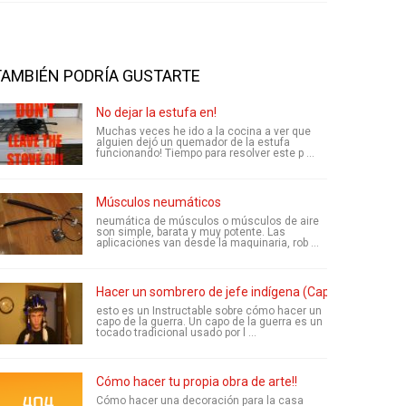
TAMBIÉN PODRÍA GUSTARTE
No dejar la estufa en!
Muchas veces he ido a la cocina a ver que
alguien dejó un quemador de la estufa
funcionando! Tiempo para resolver este p ...
Músculos neumáticos
neumática de músculos o músculos de aire
son simple, barata y muy potente. Las
aplicaciones van desde la maquinaria, rob ...
Hacer un sombrero de jefe indígena (Capo de la guerr
esto es un Instructable sobre cómo hacer un
capo de la guerra. Un capo de la guerra es un
tocado tradicional usado por l ...
Cómo hacer tu propia obra de arte!!
Cómo hacer una decoración para la casa