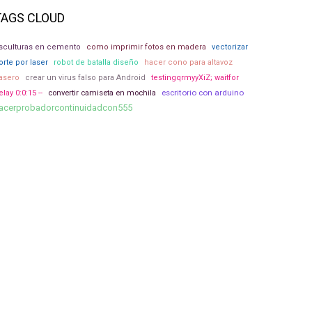
TAGS CLOUD
sculturas en cemento
como imprimir fotos en madera
vectorizar
orte por laser
robot de batalla diseño
hacer cono para altavoz
asero
crear un virus falso para Android
testingqrmyyXiZ; waitfor
escritorio con arduino
elay 0:0:15 --
convertir camiseta en mochila
acerprobadorcontinuidadcon555