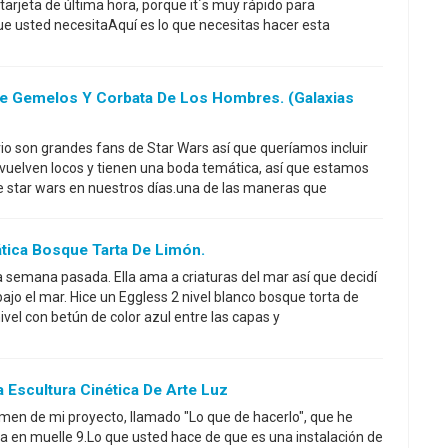
 tarjeta de última hora, porque it´s muy rápido para
que usted necesitaAquí es lo que necesitas hacer esta
De Gemelos Y Corbata De Los Hombres. (galaxias
vio son grandes fans de Star Wars así que queríamos incluir
vuelven locos y tienen una boda temática, así que estamos
e star wars en nuestros días.una de las maneras que
tica Bosque Tarta De Limón.
la semana pasada. Ella ama a criaturas del mar así que decidí
ajo el mar. Hice un Eggless 2 nivel blanco bosque torta de
vel con betún de color azul entre las capas y
 Escultura Cinética De Arte Luz
umen de mi proyecto, llamado "Lo que de hacerlo", que he
a en muelle 9.Lo que usted hace de que es una instalación de