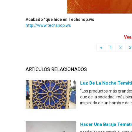
Acabado "que hice en Techshop.ws
http://www.techshop.ws
Vea
«
1
2
3
ARTÍCULOS RELACIONADOS
Luz De La Noche Temáti
"Los productos más grandes 
que de la sociedad; más bie
inspirado de un hombre de g
Hacer Una Baraja Temát