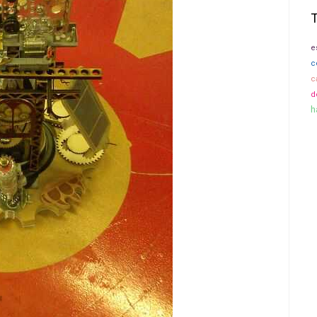
e
c
c
d
h