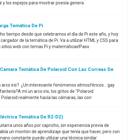
 luz y los espejos para mostrar poesía genera
arga Temática De Pi
ho tiempo desde que celebramos el día de Pi este año, y hoy
 cargador de la temática de Pi. Va a utilizar HTML y CSS para
tus sitios web con temas Pi y matemáticas!Paso
 Cámara Temática De Polaroid Con Las Correas De
n arco iris? ¿Un interesante fenómenos atmosféricos... gay
infantería?A mí un arco iris, los gritos de "Polaroid
 Polaroid realmente hacía las cámaras, las corr
Eléctrica Temática De R2-D2)
itarra unos años por capricho, sin experiencia previa de
Había un montón de aprendizaje que tenía que hacer, pero con
mano constante puede utilizar una técnica similar