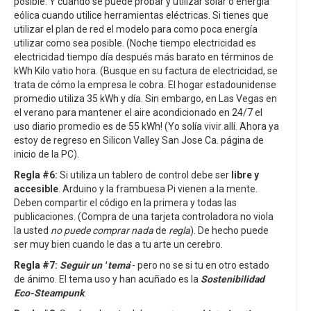
posible. Y cuando se puede probar y utilizar solar o energía
eólica cuando utilice herramientas eléctricas. Si tienes que
utilizar el plan de red el modelo para como poca energía
utilizar como sea posible. (Noche tiempo electricidad es
electricidad tiempo día después más barato en términos de
kWh Kilo vatio hora. (Busque en su factura de electricidad, se
trata de cómo la empresa le cobra. El hogar estadounidense
promedio utiliza 35 kWh y día. Sin embargo, en Las Vegas en
el verano para mantener el aire acondicionado en 24/7 el
uso diario promedio es de 55 kWh! (Yo solía vivir allí. Ahora ya
estoy de regreso en Silicon Valley San Jose Ca. página de
inicio de la PC).
Regla #6:
Si utiliza un tablero de control debe ser
libre y
accesible
. Arduino y la frambuesa Pi vienen a la mente.
Deben compartir el código en la primera y todas las
publicaciones. (Compra de una tarjeta controladora no viola
la usted
no puede comprar nada
de
regla
). De hecho puede
ser muy bien cuando le das a tu arte un cerebro.
Regla #7:
Seguir un ' tema
'- pero no se si tu en otro estado
de ánimo. El tema uso y han acuñado es la
Sostenibilidad
Eco-Steampunk
.