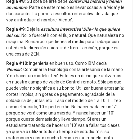
Regla #8:
Su obra de arte debe
contar una historia y tienen
un nombre
. Parte de este medio es llevar cosas a la 'vida' y le
dan carácter. La primera escultura interactiva de vida que
voy a introducir el nombre 'Viento'.
Regla #9:
Deje la
escultura interactiva ' Dile-' lo que quiere
del ser.
No lo fuerce! Ir con el flujo natural. Que naturaleza no
máquina. Bonsai porque tienes el medio para trabajar con
usted en la dirección quiere ir de tren. También, porque es
una cosa de ZEN.
Regla #10:
Ingeniería en buen uso. Como IBM decía
'Pensar'.
Combinar la tecnología con la artesanía de la mano.
Y no hacer un modelo 'feo'. Esto es un dicho que utilizamos
en nuestro campo de vuelo de Control remoto. Sólo porque
puede volar no significa a su bonito. Utilizar buena artesanía;
cortes limpios, sin gotas de pegamento, agradable de la
soldadura de juntas etc.. Tasa del modelo de 1 a 10. 1 = feo
como el pecado, 10 = perfección. No hacer nada en un '7'
porque se verá como una mierda. Y nunca hacer un '10'
porque cuesta demasiado y lleva tiempo. Si eres un
estudiante tratando de hacer un '10' vas a fallar tus clases
ya que va a utilizar todo su tiempo de estudio. Y, si su
matrimonio y gasto mucho tiempo en un modelo tonto,