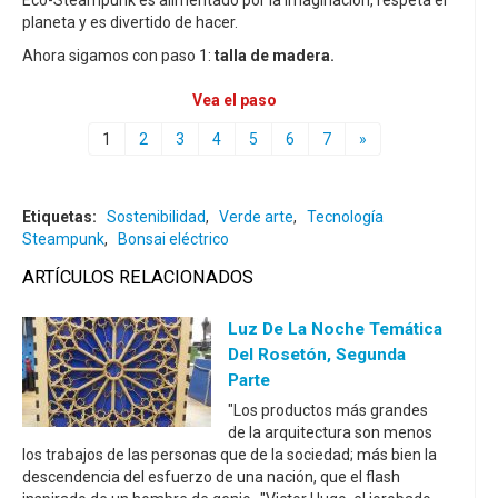
Eco-Steampunk es alimentado por la imaginación, respeta el
planeta y es divertido de hacer.
Ahora sigamos con paso 1:
talla de madera.
Vea el paso
1
2
3
4
5
6
7
»
Etiquetas:
Sostenibilidad
,
Verde arte
,
Tecnología
Steampunk
,
Bonsai eléctrico
ARTÍCULOS RELACIONADOS
Luz De La Noche Temática
Del Rosetón, Segunda
Parte
"Los productos más grandes
de la arquitectura son menos
los trabajos de las personas que de la sociedad; más bien la
descendencia del esfuerzo de una nación, que el flash