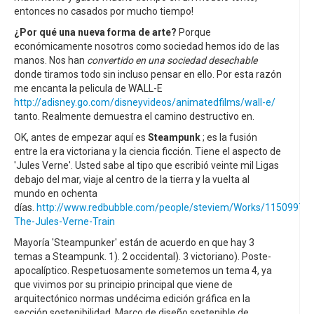
entonces no casados por mucho tiempo!
¿Por qué una nueva forma de arte?
Porque
económicamente nosotros como sociedad hemos ido de las
manos. Nos han
convertido en una sociedad desechable
donde tiramos todo sin incluso pensar en ello. Por esta razón
me encanta la pelicula de WALL-E
http://adisney.go.com/disneyvideos/animatedfilms/wall-e/
tanto. Realmente demuestra el camino destructivo en.
OK, antes de empezar aquí es
Steampunk
; es la fusión
entre la era victoriana y la ciencia ficción. Tiene el aspecto de
'Jules Verne'. Usted sabe al tipo que escribió veinte mil Ligas
debajo del mar, viaje al centro de la tierra y la vuelta al
mundo en ochenta
días.
http://www.redbubble.com/people/steviem/Works/1150997-
The-Jules-Verne-Train
Mayoría 'Steampunker' están de acuerdo en que hay 3
temas a Steampunk. 1). 2 occidental). 3 victoriano). Poste-
apocalíptico. Respetuosamente sometemos un tema 4, ya
que vivimos por su principio principal que viene de
arquitectónico normas undécima edición gráfica en la
sección sostenibilidad. Marco de diseño sostenible de