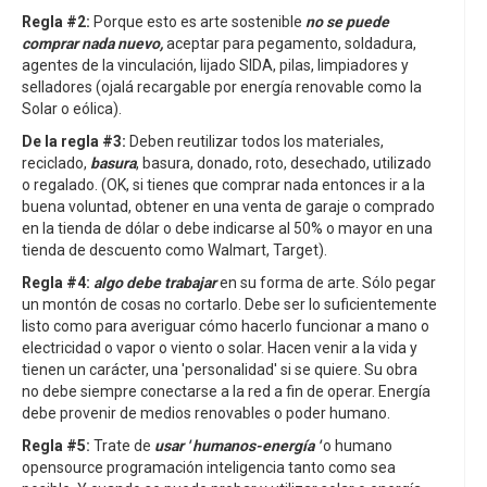
Regla #2:
Porque esto es arte sostenible
no se puede
comprar nada nuevo,
aceptar para pegamento, soldadura,
agentes de la vinculación, lijado SIDA, pilas, limpiadores y
selladores (ojalá recargable por energía renovable como la
Solar o eólica).
De la regla #3:
Deben reutilizar todos los materiales,
reciclado,
basura
, basura, donado, roto, desechado, utilizado
o regalado. (OK, si tienes que comprar nada entonces ir a la
buena voluntad, obtener en una venta de garaje o comprado
en la tienda de dólar o debe indicarse al 50% o mayor en una
tienda de descuento como Walmart, Target).
Regla #4:
algo debe trabajar
en su forma de arte. Sólo pegar
un montón de cosas no cortarlo. Debe ser lo suficientemente
listo como para averiguar cómo hacerlo funcionar a mano o
electricidad o vapor o viento o solar. Hacen venir a la vida y
tienen un carácter, una 'personalidad' si se quiere. Su obra
no debe siempre conectarse a la red a fin de operar. Energía
debe provenir de medios renovables o poder humano.
Regla #5:
Trate de
usar ' humanos-energía '
o humano
opensource programación inteligencia tanto como sea