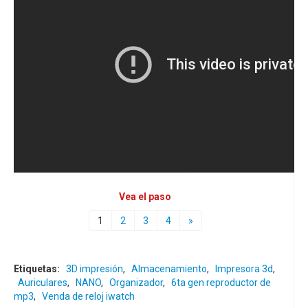
Vea el paso
1
2
3
4
»
Etiquetas:
3D impresión
,
Almacenamiento
,
Impresora 3d
,
Auriculares
,
NANO
,
Organizador
,
6ta gen reproductor de
mp3
,
Venda de reloj iwatch