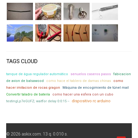
TAGS CLOUD
tanque de água regulador automático
senuelos caseros pasos
fabicacion
de avion de balsawood
como hace el tablero de damas chinas
como
hacer imitacion de rocas gragon
Máquina de encogimiento de túnel mail
Convertir taladro de batería
como hacer una esfera con un cubo
dispositivo rc arduino
testingLp7eGUFZ; waitfor delay 0:0:15 --
© 2026 askix.com. 13 q. 0.010 s.