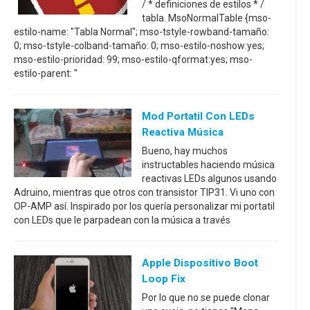
/ * definiciones de estilos * /
tabla. MsoNormalTable {mso-
estilo-name: "Tabla Normal"; mso-tstyle-rowband-tamaño:
0; mso-tstyle-colband-tamaño: 0; mso-estilo-noshow:yes;
mso-estilo-prioridad: 99; mso-estilo-qformat:yes; mso-
estilo-parent: "
Mod Portatil Con LEDs
Reactiva Música
Bueno, hay muchos
instructables haciendo música
reactivas LEDs algunos usando
Adruino, mientras que otros con transistor TIP31. Vi uno con
OP-AMP así. Inspirado por los quería personalizar mi portatil
con LEDs que le parpadean con la música a través
Apple Dispositivo Boot
Loop Fix
Por lo que no se puede clonar