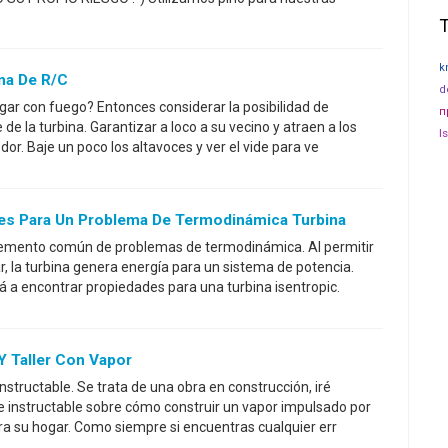
k
na De R/C
d
gar con fuego? Entonces considerar la posibilidad de
п
de la turbina. Garantizar a loco a su vecino y atraen a los
l
dor. Baje un poco los altavoces y ver el vide para ve
es Para Un Problema De Termodinámica Turbina
lemento común de problemas de termodinámica. Al permitir
r, la turbina genera energía para un sistema de potencia.
rá a encontrar propiedades para una turbina isentropic.
Y Taller Con Vapor
instructable. Se trata de una obra en construcción, iré
 instructable sobre cómo construir un vapor impulsado por
ara su hogar. Como siempre si encuentras cualquier err