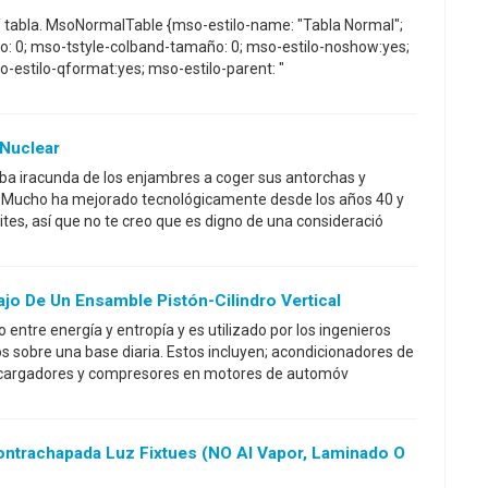
* / tabla. MsoNormalTable {mso-estilo-name: "Tabla Normal";
 0; mso-tstyle-colband-tamaño: 0; mso-estilo-noshow:yes;
o-estilo-qformat:yes; mso-estilo-parent: "
 Nuclear
ba iracunda de los enjambres a coger sus antorchas y
. Mucho ha mejorado tecnológicamente desde los años 40 y
mites, así que no te creo que es digno de una consideració
jo De Un Ensamble Pistón-Cilindro Vertical
entre energía y entropía y es utilizado por los ingenieros
s sobre una base diaria. Estos incluyen; acondicionadores de
bo cargadores y compresores en motores de automóv
ontrachapada Luz Fixtues (NO Al Vapor, Laminado O