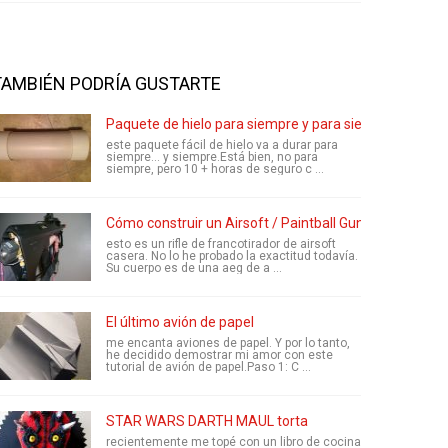
TAMBIÉN PODRÍA GUSTARTE
Paquete de hielo para siempre y para siempre
este paquete fácil de hielo va a durar para
siempre... y siempre.Está bien, no para
siempre, pero 10 + horas de seguro c ...
Cómo construir un Airsoft / Paintball Gun
esto es un rifle de francotirador de airsoft
casera. No lo he probado la exactitud todavía.
Su cuerpo es de una aeg de a ...
El último avión de papel
me encanta aviones de papel. Y por lo tanto,
he decidido demostrar mi amor con este
tutorial de avión de papel.Paso 1: C ...
STAR WARS DARTH MAUL torta
recientemente me topé con un libro de cocina