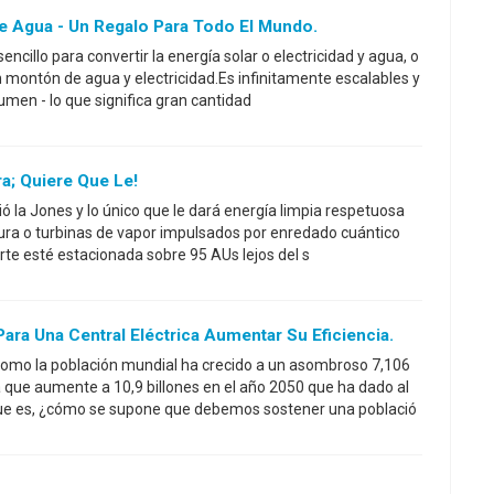
e Agua - Un Regalo Para Todo El Mundo.
ncillo para convertir la energía solar o electricidad y agua, o
n montón de agua y electricidad.Es infinitamente escalables y
lumen - lo que significa gran cantidad
ra; Quiere Que Le!
igió la Jones y lo único que le dará energía limpia respetuosa
ura o turbinas de vapor impulsados por enredado cuántico
parte esté estacionada sobre 95 AUs lejos del s
ra Una Central Eléctrica Aumentar Su Eficiencia.
omo la población mundial ha crecido a un asombroso 7,106
a que aumente a 10,9 billones en el año 2050 que ha dado al
e es, ¿cómo se supone que debemos sostener una població