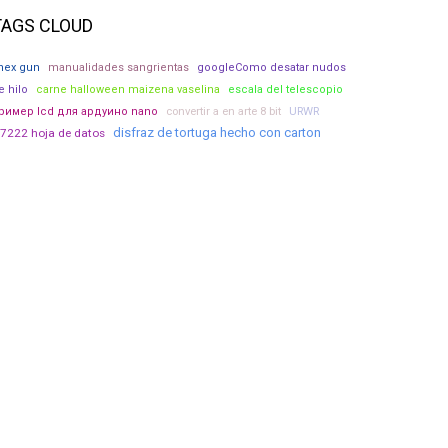
TAGS CLOUD
nex gun
manualidades sangrientas
googleComo desatar nudos
e hilo
carne halloween maizena vaselina
escala del telescopio
convertir a en arte 8 bit
URWR
ример lcd для ардуино nano
disfraz de tortuga hecho con carton
s7222 hoja de datos