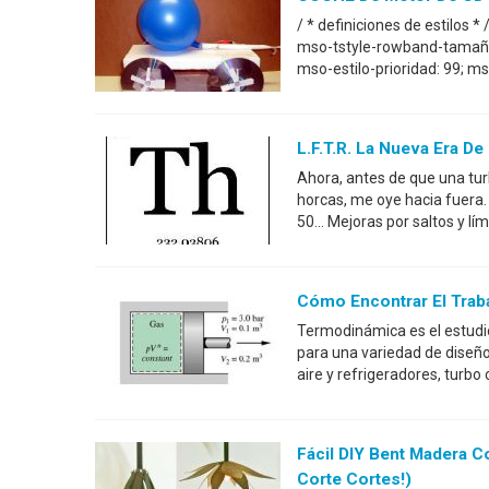
/ * definiciones de estilos 
mso-tstyle-rowband-tamaño:
mso-estilo-prioridad: 99; ms
L.F.T.R. La Nueva Era De
Ahora, antes de que una tur
horcas, me oye hacia fuera
50... Mejoras por saltos y lí
Cómo Encontrar El Traba
Termodinámica es el estudio 
para una variedad de diseño
aire y refrigeradores, tur
Fácil DIY Bent Madera C
Corte Cortes!)