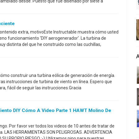
cambiado desde. Puesto que fue diseñado por siete a
iciente
 contenido extra, motivoEste Instructable muestra cómo usted
leno funcionamiento 'DIY aerogenerador'. La turbina de
y distinta del que he construido como las cuchillas,
cómo construir una turbina eólica de generación de energía.
tras instrucciones de turbina de viento en línea. Espero que
ara, fácil de seguir las instrucciones.Gracia
iento DIY Cómo A Video Parte 1 HAWT Molino De
ngo. Por favor ver todos los videos de 10 antes de tratar de
dosa. LAS HERRAMIENTAS SON PELIGROSAS. ADVERTENCIA
 PROPIO RIESGO :-) Utilizamos pino para nuestras