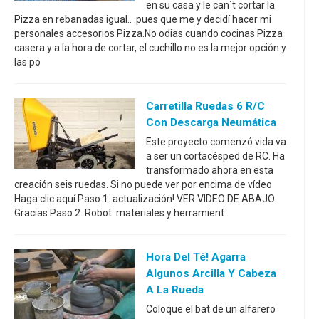
en su casa y le can´t cortar la
Pizza en rebanadas igual.. .pues que me y decidí hacer mi
personales accesorios Pizza.No odias cuando cocinas Pizza
casera y a la hora de cortar, el cuchillo no es la mejor opción y
las po
Carretilla Ruedas 6 R/C
Con Descarga Neumática
Este proyecto comenzó vida va
a ser un cortacésped de RC. Ha
transformado ahora en esta
creación seis ruedas. Si no puede ver por encima de vídeo
Haga clic aquí.Paso 1: actualización! VER VIDEO DE ABAJO.
Gracias.Paso 2: Robot: materiales y herramient
Hora Del Té! Agarra
Algunos Arcilla Y Cabeza
A La Rueda
Coloque el bat de un alfarero