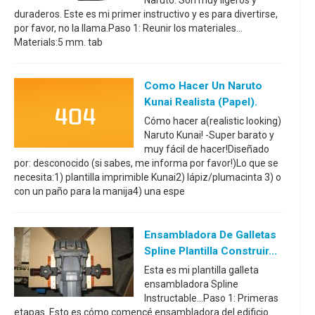
Naruto. Son muy ligeros y
duraderos. Este es mi primer instructivo y es para divertirse,
por favor, no la llama.Paso 1: Reunir los materiales...
Materials:5 mm. tab
Como Hacer Un Naruto
Kunai Realista (papel).
Cómo hacer a(realistic looking)
Naruto Kunai! -Super barato y
muy fácil de hacer!Diseñado
por: desconocido (si sabes, me informa por favor!)Lo que se
necesita:1) plantilla imprimible Kunai2) lápiz/plumacinta 3) o
con un paño para la manija4) una espe
Ensambladora De Galletas
Spline Plantilla Construir...
Esta es mi plantilla galleta
ensambladora Spline
Instructable...Paso 1: Primeras
etapas. Esto es cómo comencé ensambladora del edificio