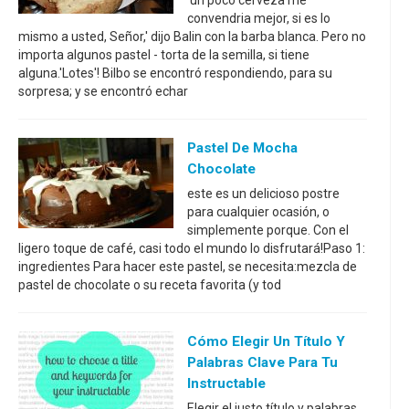
'un poco cerveza me
convendria mejor, si es lo
mismo a usted, Señor,' dijo Balin con la barba blanca. Pero no
importa algunos pastel - torta de la semilla, si tiene
alguna.'Lotes'! Bilbo se encontró respondiendo, para su
sorpresa; y se encontró echar
Pastel De Mocha
Chocolate
este es un delicioso postre
para cualquier ocasión, o
simplemente porque. Con el
ligero toque de café, casi todo el mundo lo disfrutará!Paso 1:
ingredientes Para hacer este pastel, se necesita:mezcla de
pastel de chocolate o su receta favorita (y tod
Cómo Elegir Un Título Y
Palabras Clave Para Tu
Instructable
Elegir el justo título y palabras