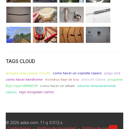
TAGS CLOUD
lampara solar casera circuito
como hacer un cojinete casero
juego zork
como hacer transforme
monstruo traje de boo
airbrush casera
programa
solución almacenamiento
flujo mppt VARIADOR
como hacer un silbato
rayo mcqueen carton
comics
© 2026 askix.com. 11 q. 0.012 s.
Contáctenos
-
Política de privacidad
-
Política de cookies