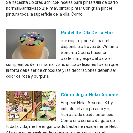
Se necesita Colores acrílicoPinceles para pintarOlla de barro
normalBarnizPaso 2: Pintar, pintar, pintar Con gran pincel
pintura toda la superficie de la olla. Como
Pastel De Olla De La Flor
me inspiré por este pastel
disponible a través de Williams
Sonoma.Quería hacer un
pastel muy especial para el
cumpleaños de mi mamá, y sus único peticiones fueron que
la torta debe ser de chocolate y las decoraciones deben ser
color de rosa y púrpura
Cómo Jugar Neko Atsume
Empecé Neko Atsume: Kitty
colector el año pasado y no
han parado desde entonces.
Como una señora de gato de
toda la vida, me he enganchado bastante rápidamente.Neko
Atsume no es realmente un juego - más como un gato