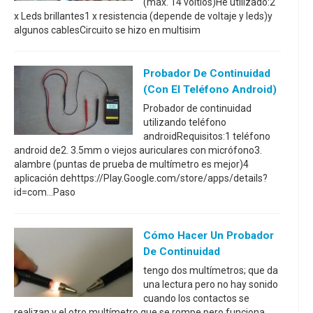
(máx. 14 voltios)He utilizado:2
x Leds brillantes1 x resistencia (depende de voltaje y leds)y
algunos cablesCircuito se hizo en multisim
Probador De Continuidad
(con El Teléfono Android)
Probador de continuidad
utilizando teléfono
androidRequisitos:1 teléfono
android de2. 3.5mm o viejos auriculares con micrófono3.
alambre (puntas de prueba de multímetro es mejor)4
aplicación dehttps://Play.Google.com/store/apps/details?
id=com...Paso
Cómo Hacer Un Probador
De Continuidad
tengo dos multímetros; que da
una lectura pero no hay sonido
cuando los contactos se
realizan y el otro multímetro que se rompe pero funciona