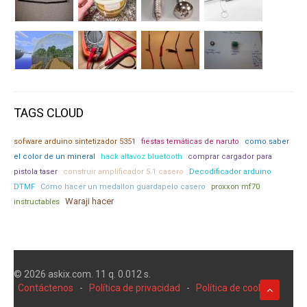
TAGS CLOUD
sofware arduino sintetizador 5351
fiestas temáticas de naruto
como saber
el color de un mineral
hack altavoz bluetooth
comprar cargador para
pistola taser
construir amplificador 5.1 casero
Decodificador arduino
proxxon mf70
DTMF
Como hacer un medallon guardapelo casero
Waraji hacer
instructables
© 2026 askix.com. 11 q. 0.012 s.
Contáctenos
-
Política de privacidad
-
Política de cookies