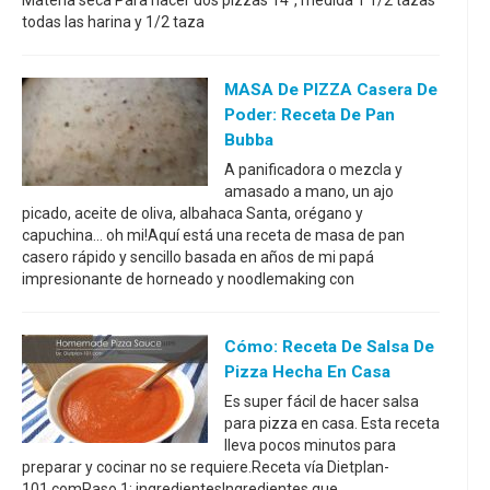
Materia seca Para hacer dos pizzas 14", medida 1 1/2 tazas
todas las harina y 1/2 taza
MASA De PIZZA Casera De
Poder: Receta De Pan
Bubba
A panificadora o mezcla y
amasado a mano, un ajo
picado, aceite de oliva, albahaca Santa, orégano y
capuchina... oh mi!Aquí está una receta de masa de pan
casero rápido y sencillo basada en años de mi papá
impresionante de horneado y noodlemaking con
Cómo: Receta De Salsa De
Pizza Hecha En Casa
Es super fácil de hacer salsa
para pizza en casa. Esta receta
lleva pocos minutos para
preparar y cocinar no se requiere.Receta vía Dietplan-
101.comPaso 1: ingredientesIngredientes que