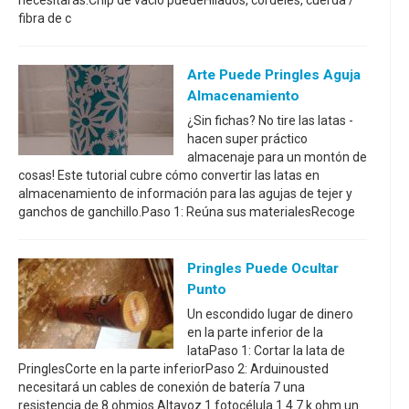
necesitarás:Chip de vacío puedeHilados, cordeles, cuerda /
fibra de c
Arte Puede Pringles Aguja
Almacenamiento
¿Sin fichas? No tire las latas -
hacen super práctico
almacenaje para un montón de
cosas! Este tutorial cubre cómo convertir las latas en
almacenamiento de información para las agujas de tejer y
ganchos de ganchillo.Paso 1: Reúna sus materialesRecoge
Pringles Puede Ocultar
Punto
Un escondido lugar de dinero
en la parte inferior de la
lataPaso 1: Cortar la lata de
PringlesCorte en la parte inferiorPaso 2: Arduinousted
necesitará un cables de conexión de batería 7 una
resistencia de 8 ohmios Altavoz 1 fotocélula 1 4.7 k ohm un