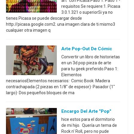
art" con Picasa.Paso 1: Paso 1 -
requisitos Se requiere:1. Picasa
3.0.1.321 o superiorSi ya no
tienes Picasa se puede descargar desde
http://picasa.google.com2. una imagen clara de ti mismo3
cualquier otra imagen q
Arte Pop-Out De Cómic
Convertir un libro de historietas
en un 3d pop pieza de arte
para tu geek preferido.Paso 1:
Elementos
necesariosElementos necesarios:· Comic Book· Madera
contrachapada (2 piezas en 1/8" de espesor)· Pasador (1"
largo)· Dos pequeños bloques de ma
Encargo Del Arte "Pop"
hice estos para el dormitorio
de mi hijo. Quería un tema de
Rock n' Roll, pero no pude