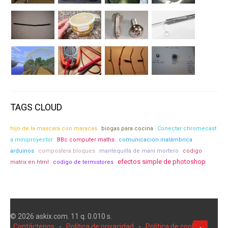
TAGS CLOUD
hijo de la mascara con maracas
biogas para cocina
Conectar chromecast
a miniproyector
BBc computer maths
comunicación inalámbrica
arduinos
compostera bloques
mantequilla de mani mortero
codigo
efectos simple de photoshop
matrix en html
codigo de termistores
© 2026 askix.com. 11 q. 0.010 s.
Contáctenos
-
Política de privacidad
-
Política de cookies