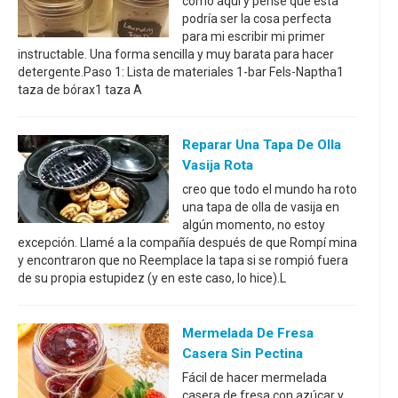
como aquí y pensé que esta
podría ser la cosa perfecta
para mi escribir mi primer
instructable. Una forma sencilla y muy barata para hacer
detergente.Paso 1: Lista de materiales 1-bar Fels-Naptha1
taza de bórax1 taza A
Reparar Una Tapa De Olla
Vasija Rota
creo que todo el mundo ha roto
una tapa de olla de vasija en
algún momento, no estoy
excepción. Llamé a la compañía después de que Rompí mina
y encontraron que no Reemplace la tapa si se rompió fuera
de su propia estupidez (y en este caso, lo hice).L
Mermelada De Fresa
Casera Sin Pectina
Fácil de hacer mermelada
casera de fresa con azúcar y